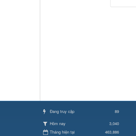
Đang truy cập
89
3,040
Hôm nay
Tháng hiện tại
463,886