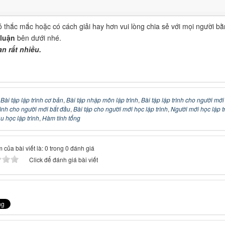
 thắc mắc hoặc có cách giải hay hơn vui lòng chia sẻ với mọi người b
 luận
bên dưới nhé.
n rất nhiều.
:
Bài tập lập trình cơ bản
,
Bài tập nhập môn lập trình
,
Bài tập lập trình cho người mới
trình cho người mới bắt đầu
,
Bài tập cho người mới học lập trình
,
Người mới học lập t
u học lập trình
,
Hàm tính tổng
 của bài viết là: 0 trong 0 đánh giá
Click để đánh giá bài viết