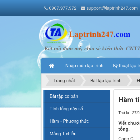
0967.977.972
support@laptrinh247.com
Kết nối đam mê, chia sẻ kiến thức CNT
Nhập môn lập trình
Kỹ thuật lập t
Trang nhất
Bài tập lập trình
H
Bài tập cơ bản
Hàm tí
Tính tổng dãy số
Thứ tư - 27/
Hàm - Phương thức
Viết chươn
tổng.
Mảng 1 chiều
Code C