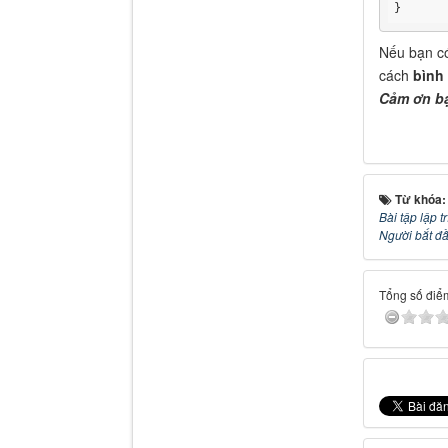
}
Nếu bạn có
cách
bình
Cảm ơn bạ
Từ khóa
Bài tập lập 
Người bắt đầ
Tổng số điểm