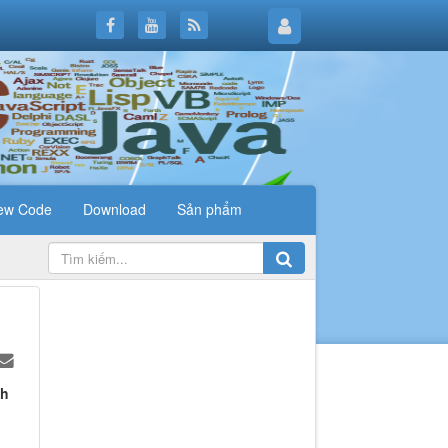
ew Code
Download
Sản phẩm
nh