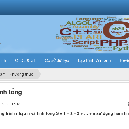
T
rình
CTDL & GT
Cơ sở dữ liệu
Lập trình Winform
Revi
àm - Phương thức
nh tổng
01/2021 15:18
g trình nhập n và tính tổng S = 1 + 2 + 3 + … + n sử dụng hàm tí