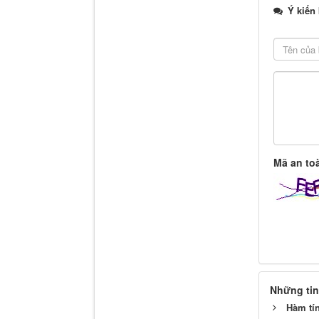
Ý kiến
Mã an to
Những tin
Hàm tín