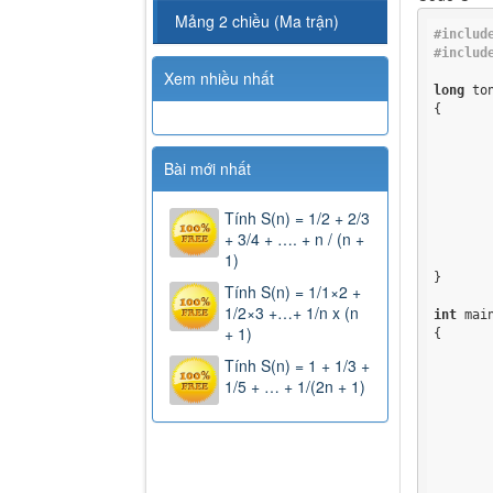
Mảng 2 chiều (Ma trận)
#includ
#includ
Xem nhiều nhất
long
 to
{

Bài mới nhất
	{
		s = 
Tính S(n) = 1/2 + 2/3
		i
+ 3/4 + …. + n / (n +
	}
1)
}

Tính S(n) = 1/1×2 +
1/2×3 +…+ 1/n x (n
int
 main
+ 1)
{

Tính S(n) = 1 + 1/3 +
1/5 + … + 1/(2n + 1)
	getch();