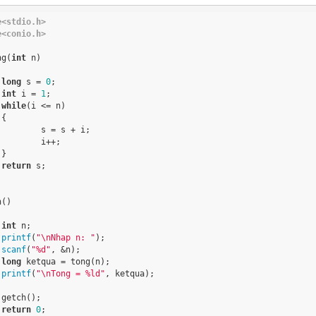
e<stdio.h>
e<conio.h>
ng(
int
 n)

long
 s = 
0
;

int
 i = 
1
;

while
(i <= n)



s + i;

++;



return
 s;

()

int
 n;

printf
(
"\nNhap n: "
);

scanf
(
"%d"
, &n);

long
 ketqua = tong(n);

printf
(
"\nTong = %ld"
, ketqua);



return
0
;
