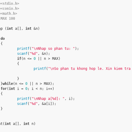
e<stdio.h>
e<conio.h>
e<math.h>
 MAX 100
ap (
int
 a[], 
int
 &n)

do


printf
(
"\nNhap so phan tu: "
);

scanf
(
"%d"
, &n);

if
(n <= 
0
 || n > MAX)

	{

printf
(
"\nSo phan tu khong hop le. Xin kiem tra 


	}

	}
while
(n <= 
0
 || n > MAX);

for
(
int
 i = 
0
; i < n; i++)



printf
(
"\nNhap a[%d]: "
, i);

scanf
(
"%d"
, &a[i]);



at(
int
 a[], 
int
 n)
