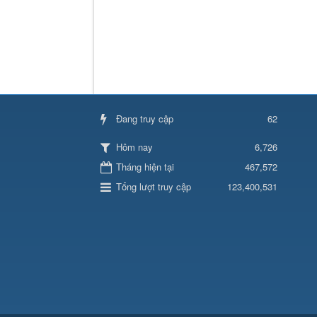
Đang truy cập
62
6,726
Hôm nay
Tháng hiện tại
467,572
Tổng lượt truy cập
123,400,531