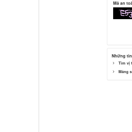
Mã an to
Những tin
Tìm vị 
Mảng s