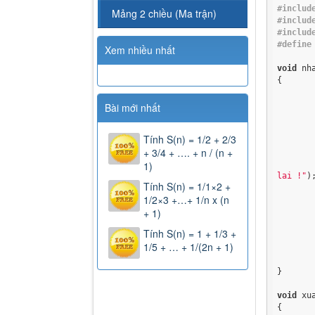
#includ
Mảng 2 chiều (Ma trận)
#includ
#includ
#define
Xem nhiều nhất
void
 nh
{

	{
Bài mới nhất
Tính S(n) = 1/2 + 2/3
+ 3/4 + …. + n / (n +
	
1)
lai !"
);
Tính S(n) = 1/1×2 +
	
1/2×3 +…+ 1/n x (n
+ 1)
	{
Tính S(n) = 1 + 1/3 +
1/5 + … + 1/(2n + 1)
	}
}

void
 xu
{
