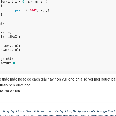
for
(
int
 i = 
0
; i < n; i++)



printf
(
"%4d"
, a[i]);



()

int
 n;

int
 a[MAX];







return
0
;

 thắc mắc hoặc có cách giải hay hơn vui lòng chia sẻ với mọi người b
 luận
bên dưới nhé.
n rất nhiều.
:
Bài tập lập trình cơ bản
,
Bài tập nhập môn lập trình
,
Bài tập lập trình cho người mới
trình cho người mới bắt đầu
,
Bài tập cho người mới học lập trình
,
Người mới học lập t