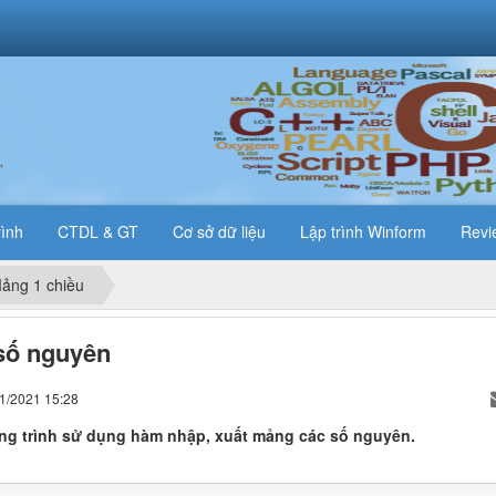
T
rình
CTDL & GT
Cơ sở dữ liệu
Lập trình Winform
Revi
ảng 1 chiều
số nguyên
01/2021 15:28
ng trình sử dụng hàm nhập, xuất mảng các số nguyên.