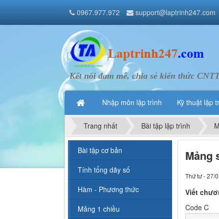
0967.977.972
support@laptrinh247.com
Kết nối đam mê, chia sẻ kiến thức CNT
Nhập môn lập trình
Kỹ thuật lập t
Trang nhất
Bài tập lập trình
M
Bài tập cơ bản
Mảng 
Tính tổng dãy số
Thứ tư - 27/
Hàm - Phương thức
Viết chươ
Code C
Mảng 1 chiều