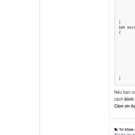
	{
	}
int
 main
{

	nhap(a, n);
	xuat(a, n);
	getch();
}
Nếu bạn có
cách
bình
Cảm ơn bạ
Từ khóa
Bài tập lập 