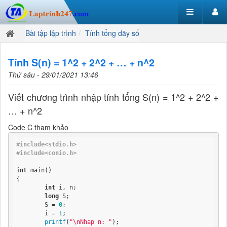
Bài tập lập trình
Tính tổng dãy số
Tính S(n) = 1^2 + 2^2 + … + n^2
Thứ sáu - 29/01/2021 13:46
Viết chương trình nhập tính tổng S(n) = 1^2 + 2^2 +
… + n^2
Code C tham khảo
#include<stdio.h>
#include<conio.h>
int
 main()

{

int
 i, n;

long
 S;

	S = 
0
;

	i = 
1
;

printf
(
"\nNhap n: "
);
