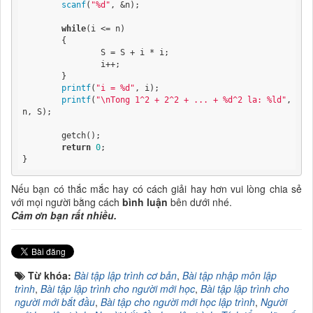
scanf
(
"%d"
, &n);

while
(i <= n)

	{

		S = S + i * i;

		i++;

	}

printf
(
"i = %d"
, i);

printf
(
"\nTong 1^2 + 2^2 + ... + %d^2 la: %ld"
, 
n, S);

	getch();

return
0
;

}
Nếu bạn có thắc mắc hay có cách giải hay hơn vui lòng chia sẻ
với mọi người bằng cách
bình luận
bên dưới nhé.
Cảm ơn bạn rất nhiều.
Từ khóa:
Bài tập lập trình cơ bản
,
Bài tập nhập môn lập
trình
,
Bài tập lập trình cho người mới học
,
Bài tập lập trình cho
người mới bắt đầu
,
Bài tập cho người mới học lập trình
,
Người