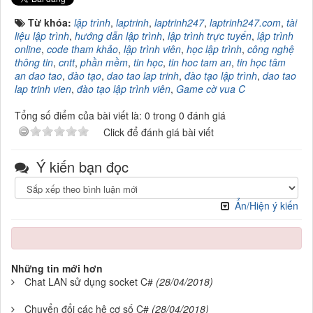
Từ khóa:
lập trình
,
laptrinh
,
laptrinh247
,
laptrinh247.com
,
tài
liệu lập trình
,
hướng dẫn lập trình
,
lập trình trực tuyến
,
lập trình
online
,
code tham khảo
,
lập trình viên
,
học lập trình
,
công nghệ
thông tin
,
cntt
,
phần mềm
,
tin học
,
tin hoc tam an
,
tin học tâm
an dao tao
,
đào tạo
,
dao tao lap trinh
,
đào tạo lập trình
,
dao tao
lap trinh vien
,
đào tạo lập trình viên
,
Game cờ vua C
Tổng số điểm của bài viết là: 0 trong 0 đánh giá
Click để đánh giá bài viết
Ý kiến bạn đọc
Ẩn/Hiện ý kiến
Những tin mới hơn
Chat LAN sử dụng socket C#
(28/04/2018)
Chuyển đổi các hệ cơ số C#
(28/04/2018)