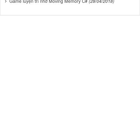
Game luyện trí nhớ Moving Memory C#
(28/04/2018)