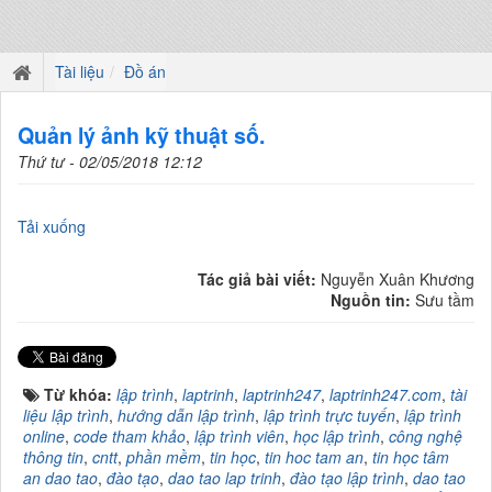
Tài liệu
Đồ án
Quản lý ảnh kỹ thuật số.
Thứ tư - 02/05/2018 12:12
Tải xuống
Tác giả bài viết:
Nguyễn Xuân Khương
Nguồn tin:
Sưu tầm
Từ khóa:
lập trình
,
laptrinh
,
laptrinh247
,
laptrinh247.com
,
tài
liệu lập trình
,
hướng dẫn lập trình
,
lập trình trực tuyến
,
lập trình
online
,
code tham khảo
,
lập trình viên
,
học lập trình
,
công nghệ
thông tin
,
cntt
,
phần mềm
,
tin học
,
tin hoc tam an
,
tin học tâm
an dao tao
,
đào tạo
,
dao tao lap trinh
,
đào tạo lập trình
,
dao tao