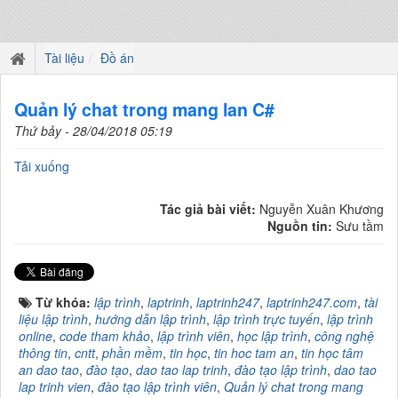
Tài liệu
Đồ án
Quản lý chat trong mang lan C#
Thứ bảy - 28/04/2018 05:19
Tải xuống
Tác giả bài viết:
Nguyễn Xuân Khương
Nguồn tin:
Sưu tầm
Từ khóa:
lập trình
,
laptrinh
,
laptrinh247
,
laptrinh247.com
,
tài
liệu lập trình
,
hướng dẫn lập trình
,
lập trình trực tuyến
,
lập trình
online
,
code tham khảo
,
lập trình viên
,
học lập trình
,
công nghệ
thông tin
,
cntt
,
phần mềm
,
tin học
,
tin hoc tam an
,
tin học tâm
an dao tao
,
đào tạo
,
dao tao lap trinh
,
đào tạo lập trình
,
dao tao
lap trinh vien
,
đào tạo lập trình viên
,
Quản lý chat trong mang