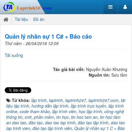
Tài liệu
Đồ án
Quản lý nhân sự 1 C# + Báo cáo
Thứ năm - 26/04/2018 12:05
Tải xuống
Tác giả bài viết:
Nguyễn Xuân Khương
Nguồn tin:
Sưu tầm
Từ khóa:
lập trình
,
laptrinh
,
laptrinh247
,
laptrinh247.com
,
tài
liệu lập trình
,
hướng dẫn lập trình
,
lập trình trực tuyến
,
lập trình
online
,
code tham khảo
,
lập trình viên
,
học lập trình
,
công nghệ
thông tin
,
cntt
,
phần mềm
,
tin học
,
tin hoc tam an
,
tin học tâm
an dao tao
,
đào tạo
,
dao tao lap trinh
,
đào tạo lập trình
,
dao tao
lap trinh vien
,
đào tạo lập trình viên
,
Quản lý nhân sự 1 C + Báo