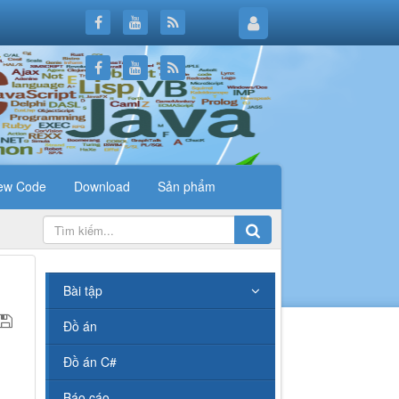
ew Code
Download
Sản phẩm
.
Bài tập
Đồ án
Đồ án C#
Báo cáo