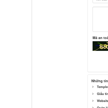
Mã an to
Những tin
Temple
Giấu ti
Websit
Quản l