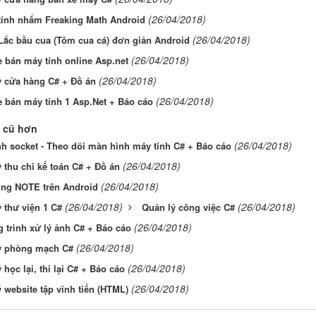
(26/04/2018)
ính nhẩm Freaking Math Android
(26/04/2018)
ắc bầu cua (Tôm cua cá) đơn giản Android
(26/04/2018)
 bán máy tính online Asp.net
(26/04/2018)
ý cửa hàng C# + Đồ án
(26/04/2018)
 bán máy tính 1 Asp.Net + Báo cáo
 cũ hơn
(26/04/2018)
nh socket - Theo dõi màn hình máy tính C# + Báo cáo
(26/04/2018)
 thu chi kế toán C# + Đồ án
(26/04/2018)
ng NOTE trên Android
(26/04/2018)
(26/04/2018)
 thư viện 1 C#
Quản lý công việc C#
(26/04/2018)
trình xử lý ảnh C# + Báo cáo
(26/04/2018)
ý phòng mạch C#
(26/04/2018)
 học lại, thi lại C# + Báo cáo
(26/04/2018)
 website tập vĩnh tiến (HTML)