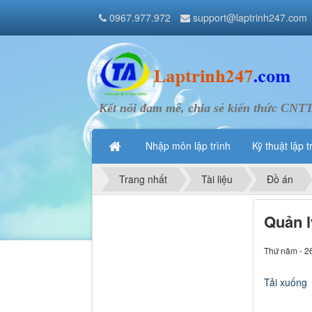
0967.977.972
support@laptrinh247.com
Kết nối đam mê, chia sẻ kiến thức CNT
Nhập môn lập trình
Kỹ thuật lập t
Trang nhất
Tài liệu
Đồ án
Quản l
Thứ năm - 2
Tải xuống