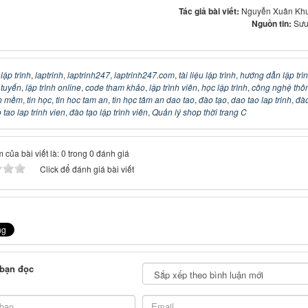
Tác giả bài viết:
Nguyễn Xuân Kh
Nguồn tin:
Sưu
:
lập trình
,
laptrinh
,
laptrinh247
,
laptrinh247.com
,
tài liệu lập trình
,
hướng dẫn lập trì
c tuyến
,
lập trình online
,
code tham khảo
,
lập trình viên
,
học lập trình
,
công nghệ thô
n mềm
,
tin học
,
tin hoc tam an
,
tin học tâm an dao tao
,
đào tạo
,
dao tao lap trinh
,
đào
 tao lap trinh vien
,
đào tạo lập trình viên
,
Quản lý shop thời trang C
 của bài viết là: 0 trong 0 đánh giá
Click để đánh giá bài viết
 bạn đọc