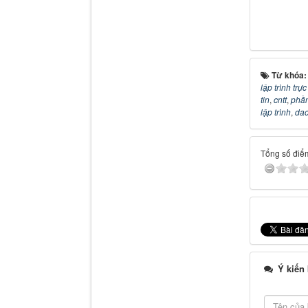
Từ khóa
lập trình trự
tin
,
cntt
,
phầ
lập trình
,
dao
Tổng số điểm
Ý kiến