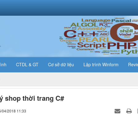
T
rình
CTDL & GT
Cơ sở dữ liệu
Lập trình Winform
Revi
ý shop thời trang C#
6/04/2018 11:33