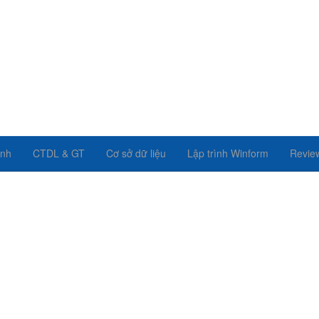
ình
CTDL & GT
Cơ sở dữ liệu
Lập trình Winform
Revie