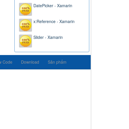
DatePicker - Xamarin
x:Reference - Xamarin
Slider - Xamarin
w Code
Download
Sản phẩm