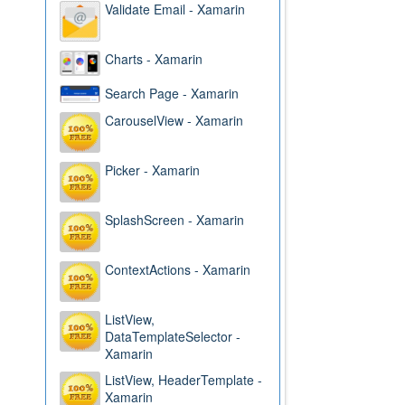
Validate Email - Xamarin
Charts - Xamarin
Search Page - Xamarin
CarouselView - Xamarin
Picker - Xamarin
SplashScreen - Xamarin
ContextActions - Xamarin
ListView,
DataTemplateSelector -
Xamarin
ListView, HeaderTemplate -
Xamarin