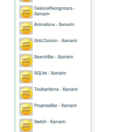
GestureRecognizers -
Xamarin
Animations - Xamarin
Grid.Column - Xamarin
SearchBar - Xamarin
SQLite - Xamarin
ToolbarItems - Xamarin
ProgressBar - Xamarin
Switch - Xamarin