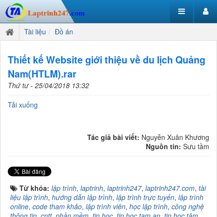
Tài liệu
Đồ án
Thiết kế Website giới thiệu về du lịch Quảng
Nam(HTLM).rar
Thứ tư - 25/04/2018 13:32
Tải xuống
Tác giả bài viết:
Nguyễn Xuân Khương
Nguồn tin:
Sưu tầm
Từ khóa:
lập trình
,
laptrinh
,
laptrinh247
,
laptrinh247.com
,
tài
liệu lập trình
,
hướng dẫn lập trình
,
lập trình trực tuyến
,
lập trình
online
,
code tham khảo
,
lập trình viên
,
học lập trình
,
công nghệ
thông tin
,
cntt
,
phần mềm
,
tin học
,
tin hoc tam an
,
tin học tâm