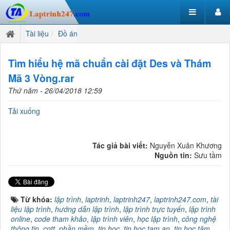
Tài liệu
Đồ án
Tìm hiểu hệ mã chuẩn cài đặt Des và Thám
Mã 3 Vòng.rar
Thứ năm - 26/04/2018 12:59
Tải xuống
Tác giả bài viết:
Nguyễn Xuân Khương
Nguồn tin:
Sưu tầm
Từ khóa:
lập trình
,
laptrinh
,
laptrinh247
,
laptrinh247.com
,
tài
liệu lập trình
,
hướng dẫn lập trình
,
lập trình trực tuyến
,
lập trình
online
,
code tham khảo
,
lập trình viên
,
học lập trình
,
công nghệ
thông tin
,
cntt
,
phần mềm
,
tin học
,
tin hoc tam an
,
tin học tâm