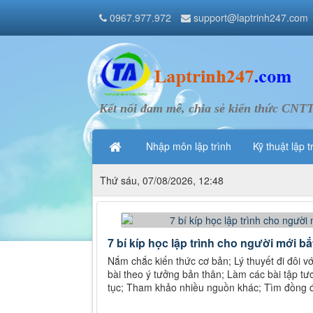
0967.977.972
support@laptrinh247.com
Kết nối đam mê, chia sẻ kiến thức CNT
Nhập môn lập trình
Kỹ thuật lập t
Thứ sáu, 07/08/2026, 12:48
7 bí kíp học lập trình cho người mới bắ
Nắm chắc kiến thức cơ bản; Lý thuyết đi đôi v
bài theo ý tưởng bản thân; Làm các bài tập tươn
tục; Tham khảo nhiều nguồn khác; Tìm đồng đô