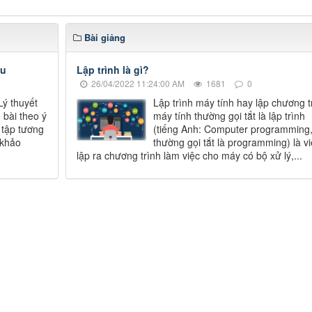
Bài giảng
ầu
Lập trình là gì?
26/04/2022 11:24:00 AM
1681
0
 Lý thuyết
Lập trình máy tính hay lập chương t
g bài theo ý
máy tính thường gọi tắt là lập trình
 tập tương
(tiếng Anh: Computer programming
 khảo
thường gọi tắt là programming) là v
lập ra chương trình làm việc cho máy có bộ xử lý,...