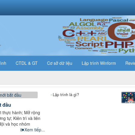
T
rình
CTDL & GT
Cơ sở dữ liệu
Lập trình Winform
Revi
Lập trình là gì?
t đầu
ới thực hành; Mở rộng
g tự; Kiên trì và liên
̣i và học nhóm
Xem tiếp...