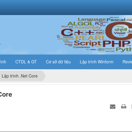
T
rình
CTDL & GT
Cơ sở dữ liệu
Lập trình Winform
Revi
Lập trình .Net Core
Core