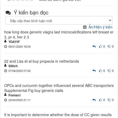
Ý kiến bạn đọc
Ẩn/Hiện ý kiến
how long does generic viagra last microcalcifications left breast er
3, pr 4, her 2 3
YGAYtF
0
0
06/01/2024 18:04
22 and Liss et al buy propecia in netherlands
Slitich
0
0
07/06/2023 07:02
OPCs and curcumin together influenced several ABC transporters
Supplemental Fig buy generic cialis
Fonnact
0
0
23/04/2023 21:11
It is important to determine whether the dose of CC given results