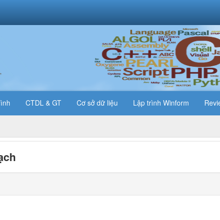
T
rình
CTDL & GT
Cơ sở dữ liệu
Lập trình Winform
Revi
ạch