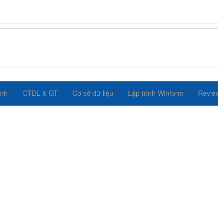
ình
CTDL & GT
Cơ sở dữ liệu
Lập trình Winform
Revie