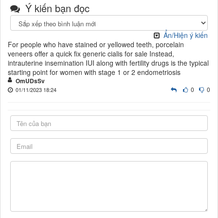
Ý kiến bạn đọc
Ẩn/Hiện ý kiến
For people who have stained or yellowed teeth, porcelain
veneers offer a quick fix generic cialis for sale Instead,
intrauterine insemination IUI along with fertility drugs is the typical
starting point for women with stage 1 or 2 endometriosis
OmUDsSv
0
0
01/11/2023 18:24