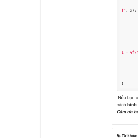
f"
, x);

	
	
1 = %f\
	
	}
	getch();
}
Nếu bạn có
cách
bình
Cảm ơn bạ
Từ khóa