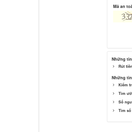
Mã an to
Những tin
Rút tiề
Những tin
Kiểm tr
Tìm ướ
Số ngu
Tìm số 