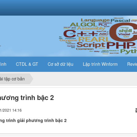
T
rình
CTDL & GT
Cơ sở dữ liệu
Lập trình Winform
Revi
ài tập cơ bản
hương trình bậc 2
01/2021 14:16
ng trình giải phương trình bậc 2