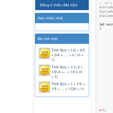
// ax^2
Mảng 2 chiều (Ma trận)
#includ
#includ
#includ
Xem nhiều nhất
int
 main
{

Bài mới nhất
Tính S(n) = 1/2 + 2/3
+ 3/4 + …. + n / (n +
1)
Tính S(n) = 1/1×2 +
1/2×3 +…+ 1/n x (n
+ 1)
Tính S(n) = 1 + 1/3 +
	{
1/5 + … + 1/(2n + 1)
	
	
m"
);
