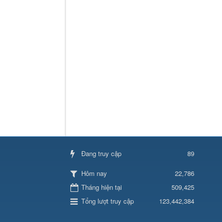
Đang truy cập
89
22,786
Hôm nay
Tháng hiện tại
509,425
Tổng lượt truy cập
123,442,384