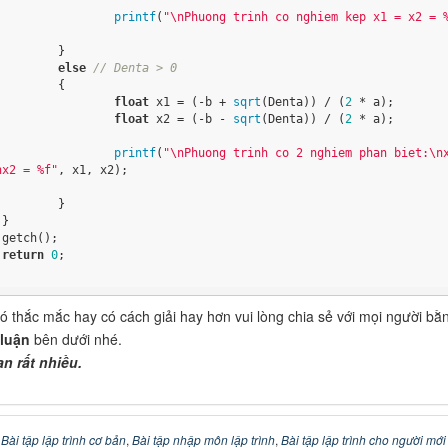
printf
(
"\nPhuong trinh co nghiem kep x1 = x2 = 
	}

else
// Denta > 0
	{

float
 x1 = (-b + 
sqrt
(Denta)) / (
2
 * a);

float
 x2 = (-b - 
sqrt
(Denta)) / (
2
 * a);

printf
(
"\nPhuong trinh co 2 nghiem phan biet:\n
nx2 = %f"
, x1, x2);

	}





return
0
;

 thắc mắc hay có cách giải hay hơn vui lòng chia sẻ với mọi người bằ
 luận
bên dưới nhé.
n rất nhiều.
:
Bài tập lập trình cơ bản
,
Bài tập nhập môn lập trình
,
Bài tập lập trình cho người mới