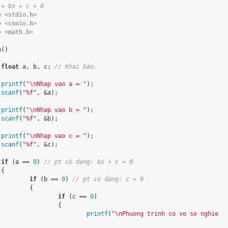
 + bx + c = 0
e <stdio.h>
e <conio.h>
e <math.h>
()

float
 a, b, c; 
// Khai báo.
printf
(
"\nNhap vao a = "
);

scanf
(
"%f"
, &a);

printf
(
"\nNhap vao b = "
);

scanf
(
"%f"
, &b);

printf
(
"\nNhap vao c = "
);

scanf
(
"%f"
, &c);

if
 (a == 
0
) 
// pt có dạng: bx + c = 0


if
 (b == 
0
) 
// pt có dạng: c = 0
	{

if
 (c == 
0
)

		{

printf
(
"\nPhuong trinh co vo so nghie