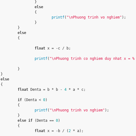
		}

else
		{

printf
(
"\nPhuong trinh vo nghiem"
);

		}

	}

else
	{

float
 x = -c / b;

printf
(
"\nPhuong trinh co nghiem duy nhat x = %
	}



else


float
 Denta = b * b - 
4
 * a * c;

if
 (Denta < 
0
)

	{

printf
(
"\nPhuong trinh vo nghiem"
);

	}

else
if
 (Denta == 
0
)

	{

float
 x = -b / (
2
 * a);
