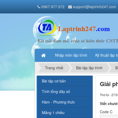
0967.977.972
support@laptrinh247.com
Kết nối đam mê, chia sẻ kiến thức CNT
Nhập môn lập trình
Kỹ thuật lập t
Trang nhất
Bài tập lập trình
B
Bài tập cơ bản
Giải p
Tính tổng dãy số
Thứ tư - 27/
Hàm - Phương thức
Viết chươ
Code C
Mảng 1 chiều