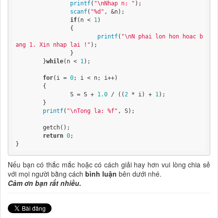
printf
(
"\nNhap n: "
);

scanf
(
"%d"
, &n);

if
(n < 
1
)

		{

printf
(
"\nN phai lon hon hoac b
ang 1. Xin nhap lai !"
);

		}

	}
while
(n < 
1
);

for
(i = 
0
; i < n; i++)

	{

		S = S + 
1.0
 / ((
2
 * i) + 
1
);

	}

printf
(
"\nTong la: %f"
, S);

	getch();

return
0
;

}
Nếu bạn có thắc mắc hoặc có cách giải hay hơn vui lòng chia sẻ
với mọi người bằng cách
bình luận
bên dưới nhé.
Cảm ơn bạn rất nhiều.