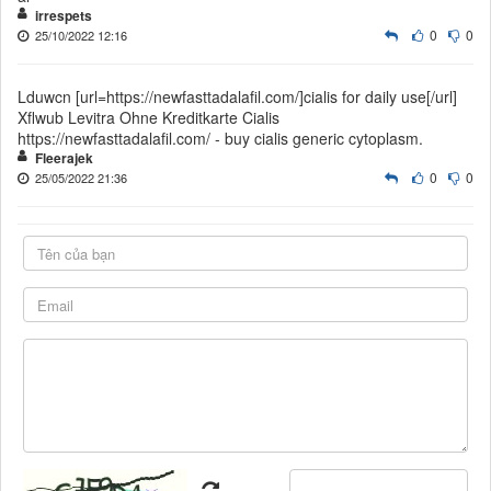
irrespets
0
0
25/10/2022 12:16
Lduwcn [url=https://newfasttadalafil.com/]cialis for daily use[/url]
Xflwub Levitra Ohne Kreditkarte Cialis
https://newfasttadalafil.com/ - buy cialis generic cytoplasm.
Fleerajek
0
0
25/05/2022 21:36