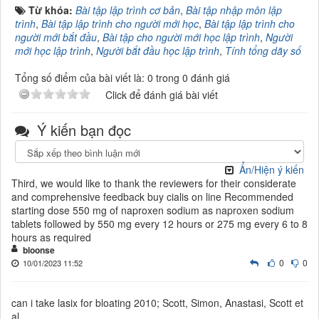
Từ khóa:
Bài tập lập trình cơ bản
,
Bài tập nhập môn lập
trình
,
Bài tập lập trình cho người mới học
,
Bài tập lập trình cho
người mới bắt đầu
,
Bài tập cho người mới học lập trình
,
Người
mới học lập trình
,
Người bắt đầu học lập trình
,
Tính tổng dãy số
Tổng số điểm của bài viết là: 0 trong 0 đánh giá
Click để đánh giá bài viết
Ý kiến bạn đọc
Ẩn/Hiện ý kiến
Third, we would like to thank the reviewers for their considerate
and comprehensive feedback buy cialis on line Recommended
starting dose 550 mg of naproxen sodium as naproxen sodium
tablets followed by 550 mg every 12 hours or 275 mg every 6 to 8
hours as required
bloonse
0
0
10/01/2023 11:52
can i take lasix for bloating 2010; Scott, Simon, Anastasi, Scott et
al