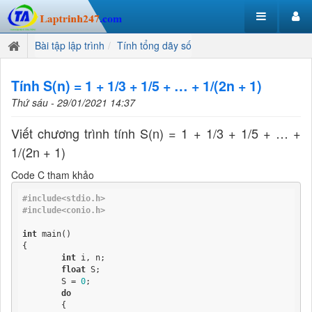
Bài tập lập trình
Tính tổng dãy số
Tính S(n) = 1 + 1/3 + 1/5 + … + 1/(2n + 1)
Thứ sáu - 29/01/2021 14:37
Viết chương trình tính S(n) = 1 + 1/3 + 1/5 + … +
1/(2n + 1)
Code C tham khảo
#include<stdio.h>
#include<conio.h>
int
 main()

{

int
 i, n;

float
 S;

	S = 
0
;

do
	{
