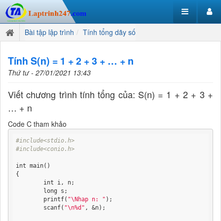
Bài tập lập trình
Tính tổng dãy số
Tính S(n) = 1 + 2 + 3 + … + n
Thứ tư - 27/01/2021 13:43
Viết chương trình tính tổng của: S(n) = 1 + 2 + 3 +
… + n
Code C tham khảo
#include<stdio.h>
#include<conio.h>
int main()

{

	int i, n;

	long s;

	printf(
"\Nhap n: "
);

	scanf(
"\n%d"
, &n);
