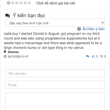
Click để đánh giá bài viết
Ý kiến bạn đọc
Ẩn/Hiện ý kiến
cialis buy I started Clomid in August, got pregnant on my third
round and was also using progesterone suppositories but at 6
weeks had a miscarriage and there was what appeared to be a
large chorionic bump or clot type thing in my uterus
bloonse
0
0
30/12/2022 01:47