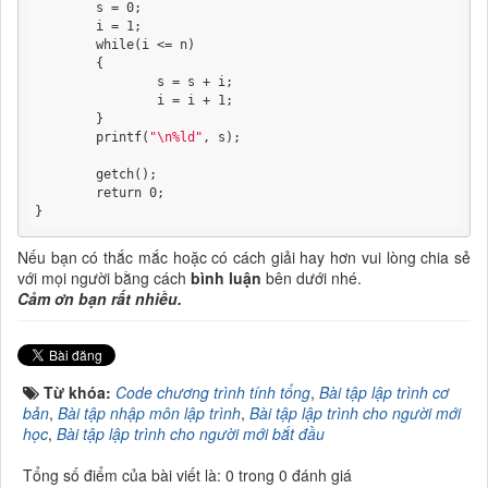
	s = 0;

	i = 1;

	while(i <= n)

	{

		s = s + i;

		i = i + 1;

	}

	printf(
"\n%ld"
, s);

	getch();

	return 0;

}
Nếu bạn có thắc mắc hoặc có cách giải hay hơn vui lòng chia sẻ
với mọi người bằng cách
bình luận
bên dưới nhé.
Cảm ơn bạn rất nhiều.
Từ khóa:
Code chương trình tính tổng
,
Bài tập lập trình cơ
bản
,
Bài tập nhập môn lập trình
,
Bài tập lập trình cho người mới
học
,
Bài tập lập trình cho người mới bắt đầu
Tổng số điểm của bài viết là: 0 trong 0 đánh giá