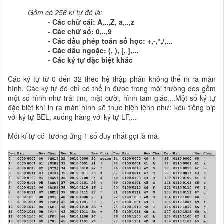
Gồm có 256 kí tự đó là:
- Các chữ cái: A,..,Z, a,..,z
- Các chữ số: 0,..,9
- Các dấu phép toán số học: +,-,*,/,...
- Các dấu ngoặc: (, ), [, ],...
- Các ký tự đặc biệt khác
Các ký tự từ 0 đến 32 theo hệ thập phân không thể in ra màn
hình. Các ký tự đó chỉ có thể in được trong môi trường dos gồm
một số hình như trái tim, mặt cười, hình tam giác,...Một số ký tự
đặc biệt khi in ra màn hình sẽ thực hiện lệnh như: kêu tiếng bip
với ký tự BEL, xuống hàng với ký tự LF,...
Mỗi kí tự có tương ứng 1 số duy nhất gọi là mã.