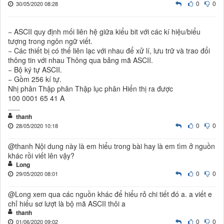
0
0
30/05/2020 08:28
− ASCII quy định mối liên hệ giữa kiểu bit với các kí hiệu/biểu
tượng trong ngôn ngữ viết.
− Các thiết bị có thể liên lạc với nhau để xử lí, lưu trữ và trao đổi
thông tin với nhau Thông qua bảng mã ASCII.
− Bộ ký tự ASCII.
− Gồm 256 kí tự.
Nhị phân Thập phân Thập lục phân Hiển thị ra được
100 0001 65 41 A
......
thanh
0
0
28/05/2020 10:18
@thanh Nội dung này là em hiểu trong bài hay là em tìm ở nguồn
khác rồi viết lên vậy?
Long
0
0
29/05/2020 08:01
@Long xem qua các nguồn khác để hiểu rỏ chi tiết đó a. a viết e
chỉ hiểu sơ lượt là bộ mã ASCII thôi a
thanh
0
0
01/06/2020 09:02