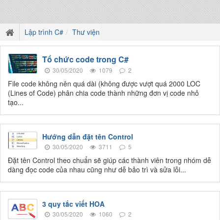
Lập trình C#
Thư viện
Tổ chức code trong C#
30/05/2020
1079
2
File code không nên quá dài (không được vượt quá 2000 LOC
(Lines of Code) phân chia code thành những đơn vị code nhỏ
tạo...
Hướng dẫn đặt tên Control
30/05/2020
3711
5
Đặt tên Control theo chuẩn sẽ giúp các thành viên trong nhóm dễ
dàng đọc code của nhau cũng như dễ bảo trì và sửa lỗi...
3 quy tắc viết HOA
30/05/2020
1060
2