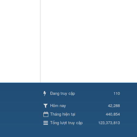
Đang truy cập
110
42,288
Hôm nay
Tháng hiện tại
440,854
Tổng lượt truy cập
123,373,813