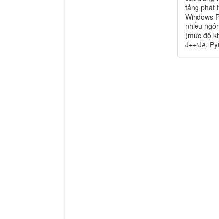
tảng phát 
Windows Pr
nhiều ngôn
(mức độ kh
J++/J#, Py