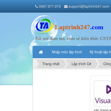
0967.977.972
support@laptrinh247.com
Kết nối đam mê, chia sẻ kiến thức CNT
Nhập môn lập trình
Kỹ thuật lập t
Trang nhất
Lập trình C#
Công
.
các trang 