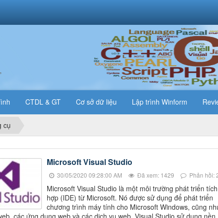
T
rình
CTDL & GT
Cơ sở dữ liệu
Lập trình Winform
Revi
 cụ
Microsoft Visual Studio
30/05/2020 09:28:00 AM
Đã xem: 1429
Phản hồi: 
Microsoft Visual Studio là một môi trường phát triển tích
hợp (IDE) từ Microsoft. Nó được sử dụng để phát triển
chương trình máy tính cho Microsoft Windows, cũng nh
web, các ứng dụng web và các dịch vụ web. Visual Studio sử dụng nền