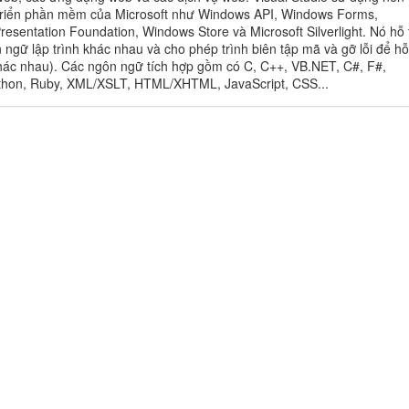
triển phần mềm của Microsoft như Windows API, Windows Forms,
esentation Foundation, Windows Store và Microsoft Silverlight. Nó hỗ 
 ngữ lập trình khác nhau và cho phép trình biên tập mã và gỡ lỗi để hỗ
ác nhau). Các ngôn ngữ tích hợp gồm có C, C++, VB.NET, C#, F#,
thon, Ruby, XML/XSLT, HTML/XHTML, JavaScript, CSS...