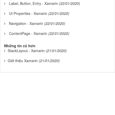
Label, Button, Entry - Xamarin
(22/01/2020)
UI Properties - Xamarin
(22/01/2020)
Navigation - Xamarin
(22/01/2020)
ContentPage - Xamarin
(22/01/2020)
Những tin cũ hơn
StackLayout - Xamarin
(21/01/2020)
Giới thiệu Xamarin
(21/01/2020)