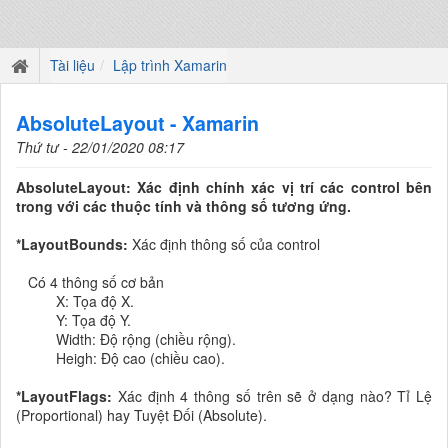
Tài liệu
Lập trình Xamarin
AbsoluteLayout - Xamarin
Thứ tư - 22/01/2020 08:17
AbsoluteLayout: Xác định chính xác vị trí các control bên
trong với các thuộc tính và thông số tương ứng.
*LayoutBounds:
Xác định thông số của control
Có 4 thông số cơ bản
X: Tọa độ X.
Y: Tọa độ Y.
Width: Độ rộng (chiều rộng).
Heigh: Độ cao (chiều cao).
*LayoutFlags:
Xác định 4 thông số trên sẽ ở dạng nào? Tỉ Lệ
(Proportional) hay Tuyệt Đối (Absolute).