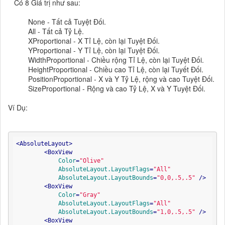
Có 8 Giá trị như sau:
None - Tất cả Tuyệt Đối.
All - Tất cả Tỷ Lệ.
XProportional - X Tỉ Lệ, còn lại Tuyệt Đối.
YProportional - Y Tỉ Lệ, còn lại Tuyệt Đối.
WidthProportional - Chiều rộng Tỉ Lệ, còn lại Tuyệt Đối.
HeightProportional - Chiều cao Tỉ Lệ, còn lại Tuyết Đối.
PositionProportional - X và Y Tỷ Lệ, rộng và cao Tuyệt Đối.
SizeProportional - Rộng và cao Tỷ Lệ, X và Y Tuyệt Đối.
Ví Dụ:
<
AbsoluteLayout
>
<
BoxView 

Color
=
"Olive"
AbsoluteLayout.LayoutFlags
=
"All"
AbsoluteLayout.LayoutBounds
=
"0,0,.5,.5"
 />
<
BoxView 

Color
=
"Gray"
AbsoluteLayout.LayoutFlags
=
"All"
AbsoluteLayout.LayoutBounds
=
"1,0,.5,.5"
 />
<
BoxView 
