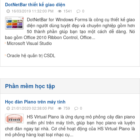
DotNetBar thiết kế giao diện
16/03/2019 11:32:00 PM
1541
0
DotNetBar for Windows Forms là công cụ thiết kế giao
diện người dùng tuyệt đẹp và chuyên nghiệp gồm hơn
50 thành phần giúp bạn tạo một cách dễ dàng. Nó
bao gồm Office 2010 Ribbon Control, Office...
Microsoft Visual Studio
Oracle hệ quản trị CSDL
Phần mềm học tập
Học đàn Piano trên máy tính
21/01/2020 02:38:00 PM
759
0
HS Virtual Piano là ứng dụng mô phỏng cây đàn piano
miễn phí trên máy tính, giúp bạn học piano và luyện
chơi đàn ngay tại nhà. Cơ chế hoạt động của HS Virtual Piano là
mô phỏng hàng loạt loại nhạc cụ...