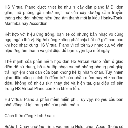
HS Virtual Piano được thiết kế như 1 cây đàn piano MIDI đơn
giản, mô phỏng gần như mọi thứ của cây dương cầm truyền
thống cho đến những hiệu ứng âm thanh mới lạ kiểu Honky-Tonk,
Marimba hay Accordion.
Kết hợp với hiệu ứng trống, bạn sẽ có những bản nhạc vô cùng
ngọt ngào thú vị. Người dùng không phải chịu bất cứ giới hạn nào
khi học nhạc cùng HS Virtual Piano vì có tới 128 nhạc cụ, vô vàn
hiệu ứng âm thanh và giai điệu để bạn luyện tập mỗi ngày.
Thế mạnh của phần mềm học đàn HS Virtual Piano nằm ở giao
diện dễ sử dụng, bộ sưu tập nhạc cụ mô phỏng phong phú giúp
trải nghiệm chơi đàn của bạn không hề bị nhàm chán. Tuy nhiên
giao diện cũng chính là điểm trừ của phần mềm này vì khá đơn
điệu, không có nhiều skin thay thế và hiện tại, giai điệu có sẵn
trong HS Virtual Piano còn khá khiêm tốn.
HS Virtual Piano là phần mềm miễn phí. Tuy vậy, nó yêu cầu bạn
phải đăng kí tại trang chủ của phần mềm.
Cách thức đăng kí như sau:
Bước 1: Chạy chương trình, vào menu Help, chọn About (hoặc có