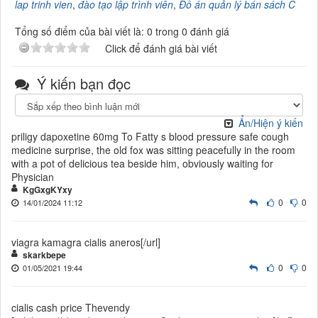
lap trinh vien
,
đào tạo lập trình viên
,
Đồ án quản lý bán sách C
Tổng số điểm của bài viết là: 0 trong 0 đánh giá
Click để đánh giá bài viết
Ý kiến bạn đọc
Ẩn/Hiện ý kiến
priligy dapoxetine 60mg To Fatty s blood pressure safe cough
medicine surprise, the old fox was sitting peacefully in the room
with a pot of delicious tea beside him, obviously waiting for
Physician
KgGxgKYxy
0
0
14/01/2024 11:12
viagra kamagra cialis aneros[/url]
skarkbepe
0
0
01/05/2021 19:44
cialis cash price Thevendy