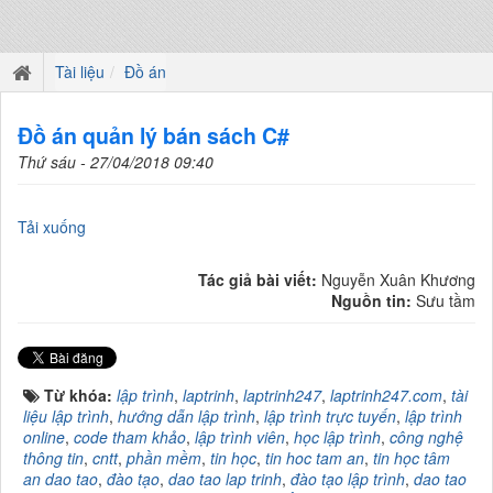
Tài liệu
Đồ án
Đồ án quản lý bán sách C#
Thứ sáu - 27/04/2018 09:40
Tải xuống
Tác giả bài viết:
Nguyễn Xuân Khương
Nguồn tin:
Sưu tầm
Từ khóa:
lập trình
,
laptrinh
,
laptrinh247
,
laptrinh247.com
,
tài
liệu lập trình
,
hướng dẫn lập trình
,
lập trình trực tuyến
,
lập trình
online
,
code tham khảo
,
lập trình viên
,
học lập trình
,
công nghệ
thông tin
,
cntt
,
phần mềm
,
tin học
,
tin hoc tam an
,
tin học tâm
an dao tao
,
đào tạo
,
dao tao lap trinh
,
đào tạo lập trình
,
dao tao