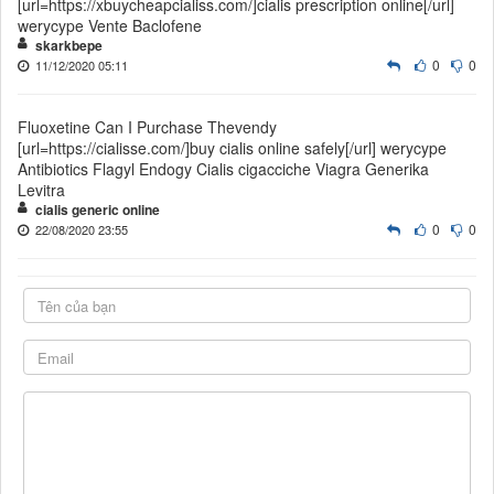
[url=https://xbuycheapcialiss.com/]cialis prescription online[/url]
werycype Vente Baclofene
skarkbepe
0
0
11/12/2020 05:11
Fluoxetine Can I Purchase Thevendy
[url=https://cialisse.com/]buy cialis online safely[/url] werycype
Antibiotics Flagyl Endogy Cialis cigacciche Viagra Generika
Levitra
cialis generic online
0
0
22/08/2020 23:55