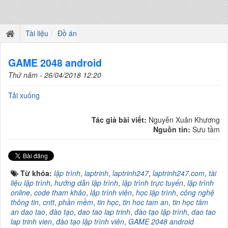
Tài liệu
Đồ án
GAME 2048 android
Thứ năm - 26/04/2018 12:20
Tải xuống
Tác giả bài viết:
Nguyễn Xuân Khương
Nguồn tin:
Sưu tầm
Từ khóa:
lập trình
,
laptrinh
,
laptrinh247
,
laptrinh247.com
,
tài
liệu lập trình
,
hướng dẫn lập trình
,
lập trình trực tuyến
,
lập trình
online
,
code tham khảo
,
lập trình viên
,
học lập trình
,
công nghệ
thông tin
,
cntt
,
phần mềm
,
tin học
,
tin hoc tam an
,
tin học tâm
an dao tao
,
đào tạo
,
dao tao lap trinh
,
đào tạo lập trình
,
dao tao
lap trinh vien
,
đào tạo lập trình viên
,
GAME 2048 android