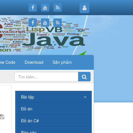
ew Code
Download
Sản phẩm
.
Bài tập
Đồ án
Đồ án C#
Báo cáo