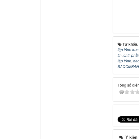
Từ khóa
lập trình trự
tin
,
cntt
,
phầ
lập trình
,
dao
SACOMBANK
Tổng số điểm
Ý kiến