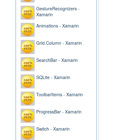
GestureRecognizers -
Xamarin
Animations - Xamarin
Grid.Column - Xamarin
SearchBar - Xamarin
SQLite - Xamarin
ToolbarItems - Xamarin
ProgressBar - Xamarin
Switch - Xamarin