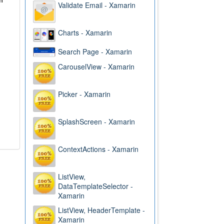
Validate Email - Xamarin
Charts - Xamarin
Search Page - Xamarin
CarouselView - Xamarin
Picker - Xamarin
SplashScreen - Xamarin
ContextActions - Xamarin
ListView,
DataTemplateSelector -
Xamarin
ListView, HeaderTemplate -
Xamarin