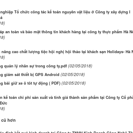
 nghiệp Tổ chức công tác kế toán nguyên vật liệu ở Công ty xây dựng I
oá
18)
áp an toàn và bảo mật thông tin khách hàng tại công ty thực phẩm Hà N
18)
 nâng cao chất lượng tiệc hội nghị hội thảo tại khách sạn Holidays- Hà 
18)
(02/05/2018)
g quản lý nhân sự trong công ty.pdf
(02/05/2018)
g giám sát thiết bị GPS Android
(02/05/2018)
g bãi giữ xe ô tôt tự động ( PDF)
n kế toán chi phí sản xuất và tính giá thành sản phẩm tại Công ty Cổ ph
 Đức
18)
 cũ hơn
xác định kết quả kinh doanh tại Công ty TNHH Kinh Doanh Công Nghệ Tâ