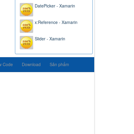
DatePicker - Xamarin
x:Reference - Xamarin
Slider - Xamarin
w Code
Download
Sản phẩm