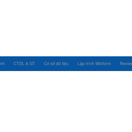
ình
CTDL & GT
Cơ sở dữ liệu
Lập trình Winform
Revie