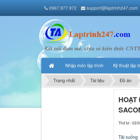
0967.977.972
support@laptrinh247.com
Kết nối đam mê, chia sẻ kiến thức CNT
Nhập môn lập trình
Kỹ thuật lập t
Trang nhất
Tài liệu
Đồ án
HOẠT 
SACOM
Thứ tư - 02/
Tải xuống