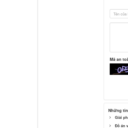
Mã an to
Những tin
Giải ph
Đồ án v