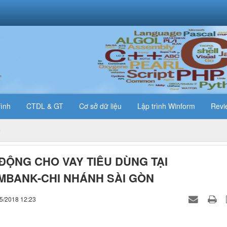
T
rình
CTDL & GT
Cơ sở dữ liệu
Lập trình Winform
Revi
ĐỘNG CHO VAY TIÊU DÙNG TẠI
BANK-CHI NHÁNH SÀI GÒN
05/2018 12:23