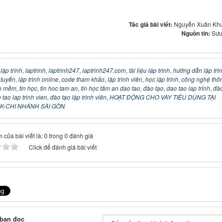
Tác giả bài viết:
Nguyễn Xuân Kh
Nguồn tin:
Sưu
:
lập trình
,
laptrinh
,
laptrinh247
,
laptrinh247.com
,
tài liệu lập trình
,
hướng dẫn lập trì
c tuyến
,
lập trình online
,
code tham khảo
,
lập trình viên
,
học lập trình
,
công nghệ thô
n mềm
,
tin học
,
tin hoc tam an
,
tin học tâm an dao tao
,
đào tạo
,
dao tao lap trinh
,
đào
 tao lap trinh vien
,
đào tạo lập trình viên
,
HOẠT ĐỘNG CHO VAY TIÊU DÙNG TẠI
-CHI NHÁNH SÀI GÒN
 của bài viết là: 0 trong 0 đánh giá
Click để đánh giá bài viết
 bạn đọc