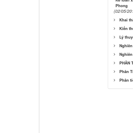
Phong
(02/05/20
Khai th
Kiến t
Lý thu
Nghiên 
Nghiên
PHÂN T
Phân T
Phân tí