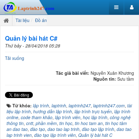
Tài liệu
Đồ án
Quản lý bài hát C#
Thứ bảy - 28/04/2018 05:28
Tải xuống
Tác giả bài viết:
Nguyễn Xuân Khương
Nguồn tin:
Sưu tầm
Từ khóa:
lập trình
,
laptrinh
,
laptrinh247
,
laptrinh247.com
,
tài
liệu lập trình
,
hướng dẫn lập trình
,
lập trình trực tuyến
,
lập trình
online
,
code tham khảo
,
lập trình viên
,
học lập trình
,
công nghệ
thông tin
,
cntt
,
phần mềm
,
tin học
,
tin hoc tam an
,
tin học tâm
an dao tao
,
đào tạo
,
dao tao lap trinh
,
đào tạo lập trình
,
dao tao
lap trinh vien
,
đào tạo lập trình viên
,
Quản lý bài hát C