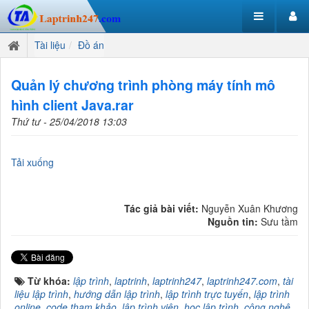
Tài liệu
Đồ án
Quản lý chương trình phòng máy tính mô
hình client Java.rar
Thứ tư - 25/04/2018 13:03
Tải xuống
Tác giả bài viết:
Nguyễn Xuân Khương
Nguồn tin:
Sưu tầm
Từ khóa:
lập trình
,
laptrinh
,
laptrinh247
,
laptrinh247.com
,
tài
liệu lập trình
,
hướng dẫn lập trình
,
lập trình trực tuyến
,
lập trình
online
,
code tham khảo
,
lập trình viên
,
học lập trình
,
công nghệ