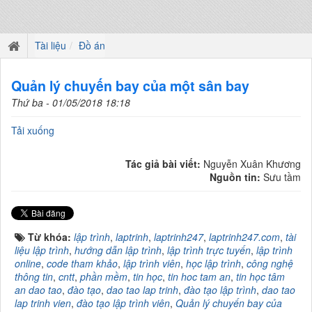
Tài liệu
Đồ án
Quản lý chuyến bay của một sân bay
Thứ ba - 01/05/2018 18:18
Tải xuống
Tác giả bài viết:
Nguyễn Xuân Khương
Nguồn tin:
Sưu tầm
Từ khóa:
lập trình
,
laptrinh
,
laptrinh247
,
laptrinh247.com
,
tài
liệu lập trình
,
hướng dẫn lập trình
,
lập trình trực tuyến
,
lập trình
online
,
code tham khảo
,
lập trình viên
,
học lập trình
,
công nghệ
thông tin
,
cntt
,
phần mềm
,
tin học
,
tin hoc tam an
,
tin học tâm
an dao tao
,
đào tạo
,
dao tao lap trinh
,
đào tạo lập trình
,
dao tao
lap trinh vien
,
đào tạo lập trình viên
,
Quản lý chuyến bay của