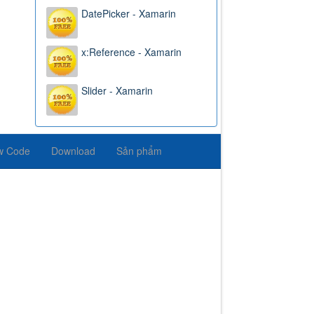
DatePicker - Xamarin
x:Reference - Xamarin
Slider - Xamarin
w Code
Download
Sản phẩm