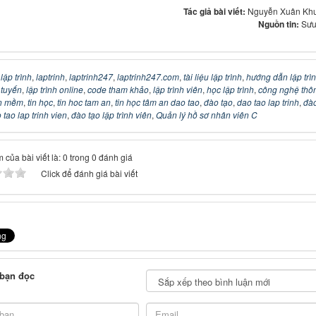
Tác giả bài viết:
Nguyễn Xuân Kh
Nguồn tin:
Sưu
:
lập trình
,
laptrinh
,
laptrinh247
,
laptrinh247.com
,
tài liệu lập trình
,
hướng dẫn lập trì
c tuyến
,
lập trình online
,
code tham khảo
,
lập trình viên
,
học lập trình
,
công nghệ thô
n mềm
,
tin học
,
tin hoc tam an
,
tin học tâm an dao tao
,
đào tạo
,
dao tao lap trinh
,
đào
 tao lap trinh vien
,
đào tạo lập trình viên
,
Quản lý hồ sơ nhân viên C
 của bài viết là: 0 trong 0 đánh giá
Click để đánh giá bài viết
 bạn đọc