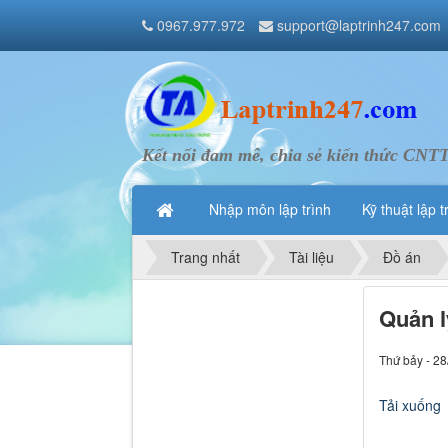
0967.977.972
support@laptrinh247.com
Kết nối đam mê, chia sẻ kiến thức CNT
Nhập môn lập trình
Kỹ thuật lập t
Trang nhất
Tài liệu
Đồ án
Quản l
Thứ bảy - 28
Tải xuống