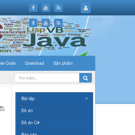
ew Code
Download
Sản phẩm
.
Bài tập
Đồ án
Đồ án C#
Báo cáo