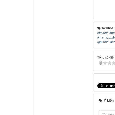
Từ khóa
lập trình trự
tin
,
cntt
,
phầ
lập trình
,
dao
Tổng số điểm
Ý kiến