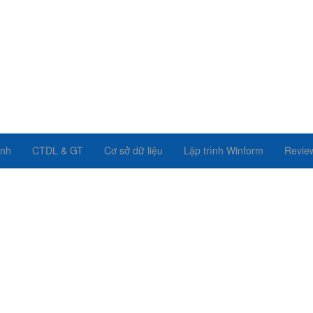
ình
CTDL & GT
Cơ sở dữ liệu
Lập trình Winform
Revie