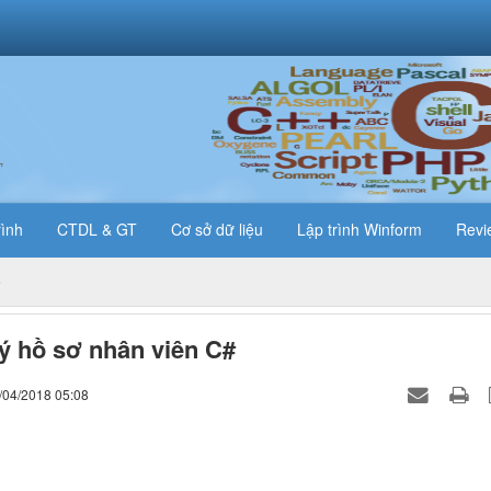
T
rình
CTDL & GT
Cơ sở dữ liệu
Lập trình Winform
Revi
ý hồ sơ nhân viên C#
/04/2018 05:08