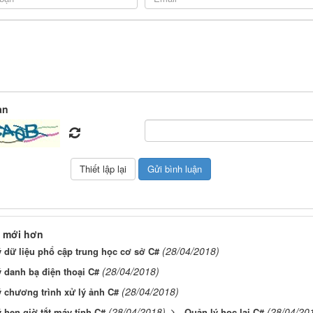
àn
 mới hơn
(28/04/2018)
 dữ liệu phổ cập trung học cơ sở C#
(28/04/2018)
 danh bạ điện thoại C#
(28/04/2018)
 chương trình xử lý ảnh C#
(28/04/2018)
(28/04/20
 hẹn giờ tắt máy tính C#
Quản lý học lại C#