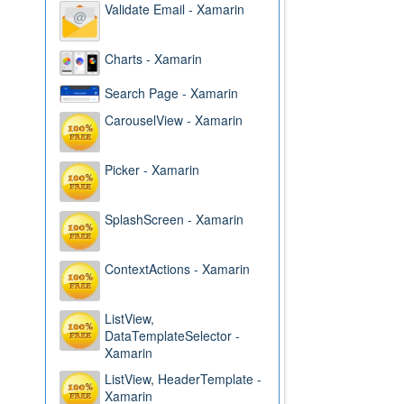
Validate Email - Xamarin
Charts - Xamarin
Search Page - Xamarin
CarouselView - Xamarin
Picker - Xamarin
SplashScreen - Xamarin
ContextActions - Xamarin
ListView,
DataTemplateSelector -
Xamarin
ListView, HeaderTemplate -
Xamarin