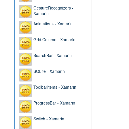
GestureRecognizers -
Xamarin
Animations - Xamarin
Grid.Column - Xamarin
SearchBar - Xamarin
SQLite - Xamarin
ToolbarItems - Xamarin
ProgressBar - Xamarin
Switch - Xamarin