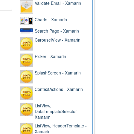
Validate Email - Xamarin
Charts - Xamarin
Search Page - Xamarin
CarouselView - Xamarin
Picker - Xamarin
SplashScreen - Xamarin
ContextActions - Xamarin
ListView,
DataTemplateSelector -
Xamarin
ListView, HeaderTemplate -
Xamarin