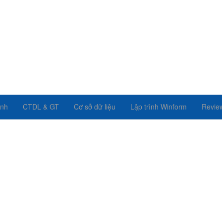
ình
CTDL & GT
Cơ sở dữ liệu
Lập trình Winform
Revie