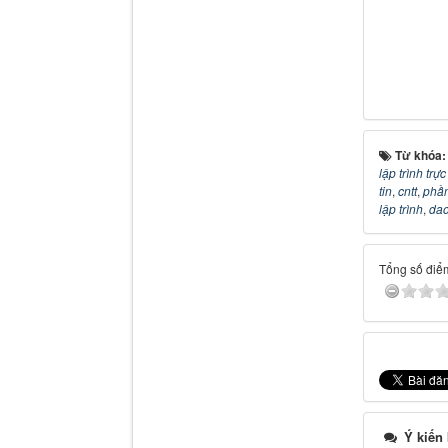
Từ khóa
lập trình trự
tin
,
cntt
,
phầ
lập trình
,
dao
Tổng số điểm
Ý kiến