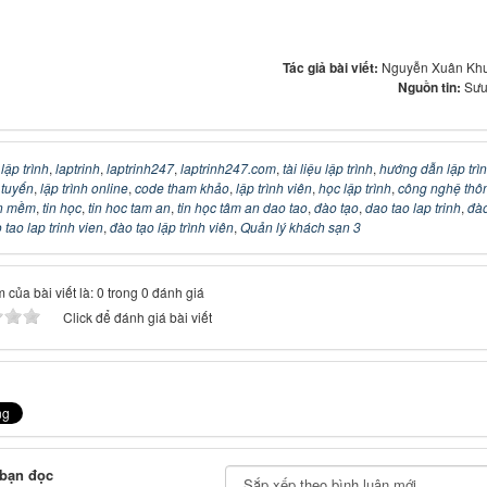
Tác giả bài viết:
Nguyễn Xuân Kh
Nguồn tin:
Sưu
:
lập trình
,
laptrinh
,
laptrinh247
,
laptrinh247.com
,
tài liệu lập trình
,
hướng dẫn lập trì
c tuyến
,
lập trình online
,
code tham khảo
,
lập trình viên
,
học lập trình
,
công nghệ thô
n mềm
,
tin học
,
tin hoc tam an
,
tin học tâm an dao tao
,
đào tạo
,
dao tao lap trinh
,
đào
 tao lap trinh vien
,
đào tạo lập trình viên
,
Quản lý khách sạn 3
 của bài viết là: 0 trong 0 đánh giá
Click để đánh giá bài viết
 bạn đọc