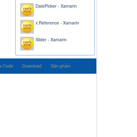
DatePicker - Xamarin
x:Reference - Xamarin
Slider - Xamarin
w Code
Download
Sản phẩm