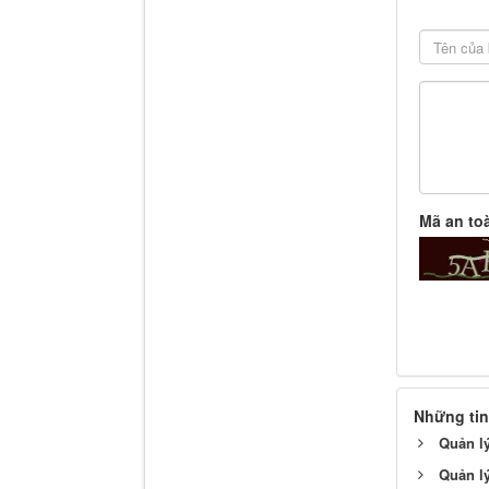
Mã an to
Những tin
Quản l
Quản l