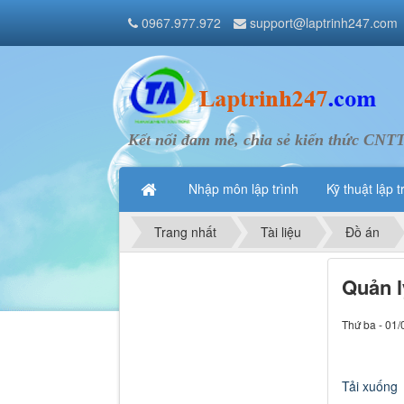
0967.977.972
support@laptrinh247.com
Kết nối đam mê, chia sẻ kiến thức CNT
Nhập môn lập trình
Kỹ thuật lập t
Trang nhất
Tài liệu
Đồ án
Quản l
Thứ ba - 01/
Tải xuống