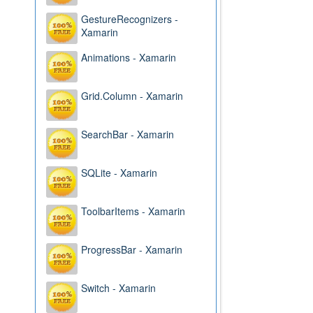
GestureRecognizers -
Xamarin
Animations - Xamarin
Grid.Column - Xamarin
SearchBar - Xamarin
SQLite - Xamarin
ToolbarItems - Xamarin
ProgressBar - Xamarin
Switch - Xamarin