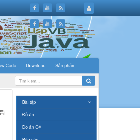
ew Code
Download
Sản phẩm
.
Bài tập
Đồ án
Đồ án C#
Báo cáo