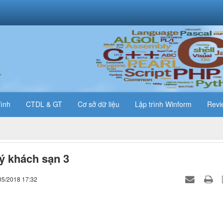
T
rình
CTDL & GT
Cơ sở dữ liệu
Lập trình Winform
Revi
ý khách sạn 3
05/2018 17:32