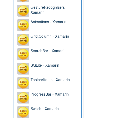
GestureRecognizers -
Xamarin
Animations - Xamarin
Grid.Column - Xamarin
SearchBar - Xamarin
SQLite - Xamarin
ToolbarItems - Xamarin
ProgressBar - Xamarin
Switch - Xamarin