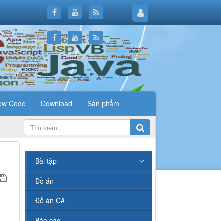
ew Code
Download
Sản phẩm
.
Bài tập
Đồ án
Đồ án C#
Báo cáo