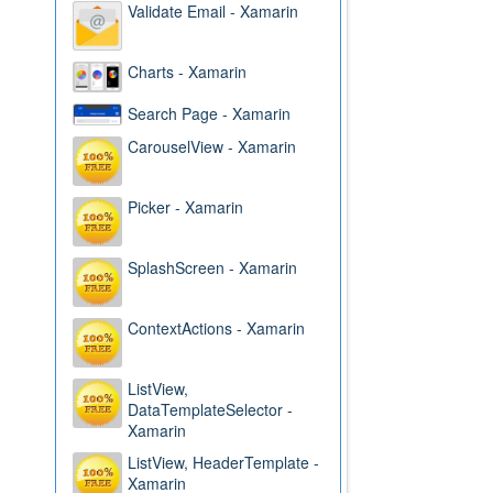
Validate Email - Xamarin
Charts - Xamarin
Search Page - Xamarin
CarouselView - Xamarin
Picker - Xamarin
SplashScreen - Xamarin
ContextActions - Xamarin
ListView,
DataTemplateSelector -
Xamarin
ListView, HeaderTemplate -
Xamarin