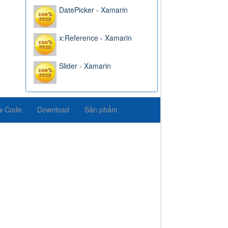
DatePicker - Xamarin
x:Reference - Xamarin
Slider - Xamarin
w Code
Download
Sản phẩm