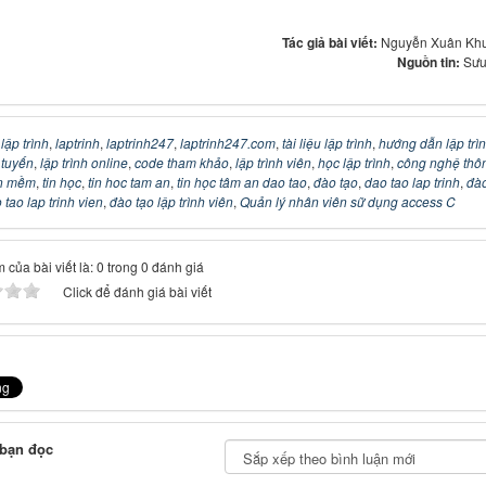
Tác giả bài viết:
Nguyễn Xuân Kh
Nguồn tin:
Sưu
:
lập trình
,
laptrinh
,
laptrinh247
,
laptrinh247.com
,
tài liệu lập trình
,
hướng dẫn lập trì
c tuyến
,
lập trình online
,
code tham khảo
,
lập trình viên
,
học lập trình
,
công nghệ thô
n mềm
,
tin học
,
tin hoc tam an
,
tin học tâm an dao tao
,
đào tạo
,
dao tao lap trinh
,
đào
 tao lap trinh vien
,
đào tạo lập trình viên
,
Quản lý nhân viên sữ dụng access C
 của bài viết là: 0 trong 0 đánh giá
Click để đánh giá bài viết
 bạn đọc