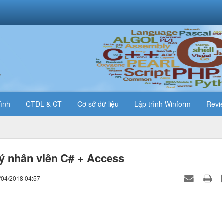
T
rình
CTDL & GT
Cơ sở dữ liệu
Lập trình Winform
Revi
ý nhân viên C# + Access
/04/2018 04:57