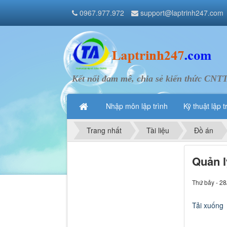
0967.977.972
support@laptrinh247.com
Kết nối đam mê, chia sẻ kiến thức CNT
Nhập môn lập trình
Kỹ thuật lập t
Trang nhất
Tài liệu
Đồ án
Quản l
Thứ bảy - 28
Tải xuống