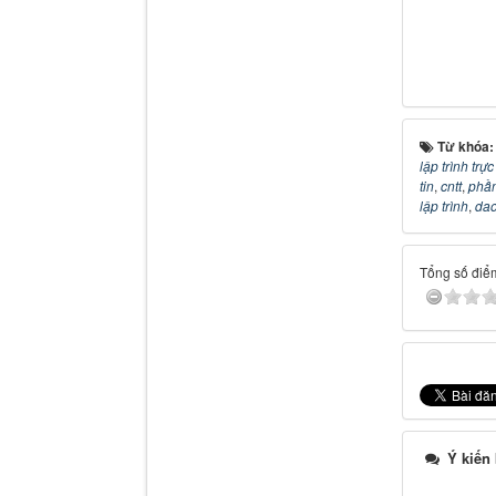
Từ khóa
lập trình trự
tin
,
cntt
,
phầ
lập trình
,
dao
Tổng số điểm
Ý kiến