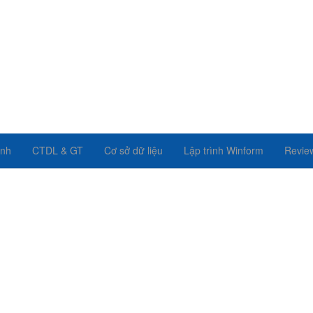
ình
CTDL & GT
Cơ sở dữ liệu
Lập trình Winform
Revie