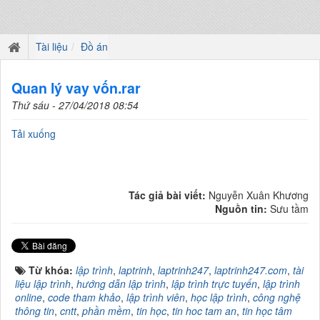
Tài liệu
Đồ án
Quan lý vay vốn.rar
Thứ sáu - 27/04/2018 08:54
Tải xuống
Tác giả bài viết:
Nguyễn Xuân Khương
Nguồn tin:
Sưu tầm
Từ khóa:
lập trình
,
laptrinh
,
laptrinh247
,
laptrinh247.com
,
tài
liệu lập trình
,
hướng dẫn lập trình
,
lập trình trực tuyến
,
lập trình
online
,
code tham khảo
,
lập trình viên
,
học lập trình
,
công nghệ
thông tin
,
cntt
,
phần mềm
,
tin học
,
tin hoc tam an
,
tin học tâm