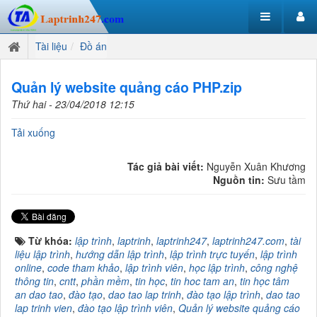
Tài liệu
Đồ án
Quản lý website quảng cáo PHP.zip
Thứ hai - 23/04/2018 12:15
Tải xuống
Tác giả bài viết:
Nguyễn Xuân Khương
Nguồn tin:
Sưu tầm
Từ khóa:
lập trình
,
laptrinh
,
laptrinh247
,
laptrinh247.com
,
tài
liệu lập trình
,
hướng dẫn lập trình
,
lập trình trực tuyến
,
lập trình
online
,
code tham khảo
,
lập trình viên
,
học lập trình
,
công nghệ
thông tin
,
cntt
,
phần mềm
,
tin học
,
tin hoc tam an
,
tin học tâm
an dao tao
,
đào tạo
,
dao tao lap trinh
,
đào tạo lập trình
,
dao tao
lap trinh vien
,
đào tạo lập trình viên
,
Quản lý website quảng cáo