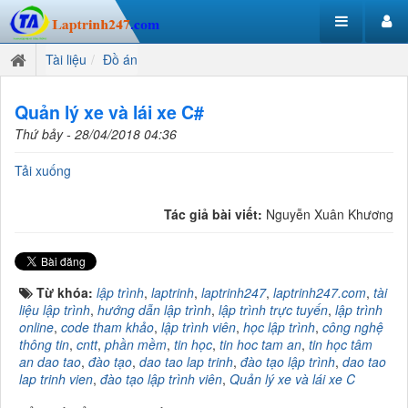
Tài liệu
Đồ án
Quản lý xe và lái xe C#
Thứ bảy - 28/04/2018 04:36
Tải xuống
Tác giả bài viết:
Nguyễn Xuân Khương
Từ khóa:
lập trình
,
laptrinh
,
laptrinh247
,
laptrinh247.com
,
tài
liệu lập trình
,
hướng dẫn lập trình
,
lập trình trực tuyến
,
lập trình
online
,
code tham khảo
,
lập trình viên
,
học lập trình
,
công nghệ
thông tin
,
cntt
,
phần mềm
,
tin học
,
tin hoc tam an
,
tin học tâm
an dao tao
,
đào tạo
,
dao tao lap trinh
,
đào tạo lập trình
,
dao tao
lap trinh vien
,
đào tạo lập trình viên
,
Quản lý xe và lái xe C