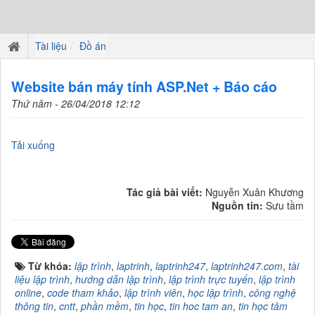
Tài liệu
Đồ án
Website bán máy tính ASP.Net + Báo cáo
Thứ năm - 26/04/2018 12:12
Tải xuống
Tác giả bài viết:
Nguyễn Xuân Khương
Nguồn tin:
Sưu tầm
Từ khóa:
lập trình
,
laptrinh
,
laptrinh247
,
laptrinh247.com
,
tài
liệu lập trình
,
hướng dẫn lập trình
,
lập trình trực tuyến
,
lập trình
online
,
code tham khảo
,
lập trình viên
,
học lập trình
,
công nghệ
thông tin
,
cntt
,
phần mềm
,
tin học
,
tin hoc tam an
,
tin học tâm