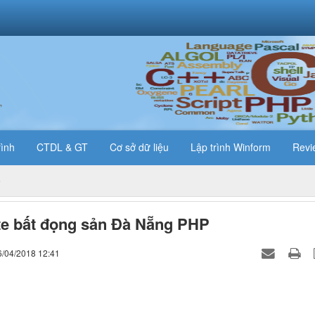
T
rình
CTDL & GT
Cơ sở dữ liệu
Lập trình Winform
Revi
e bất đọng sản Đà Nẵng PHP
6/04/2018 12:41