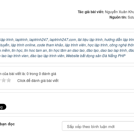
Tác giả bài viết:
Nguyễn Xuân Kh
Nguồn tin:
Sưu
:
lập trình
,
laptrinh
,
laptrinh247
,
laptrinh247.com
,
tài liệu lập trình
,
hướng dẫn lập trì
c tuyến
,
lập trình online
,
code tham khảo
,
lập trình viên
,
học lập trình
,
công nghệ thô
n mềm
,
tin học
,
tin hoc tam an
,
tin học tâm an dao tao
,
đào tạo
,
dao tao lap trinh
,
đào
 tao lap trinh vien
,
đào tạo lập trình viên
,
Website bất đọng sản Đà Nẵng PHP
 của bài viết là: 0 trong 0 đánh giá
Click để đánh giá bài viết
 bạn đọc