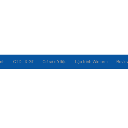
ình
CTDL & GT
Cơ sở dữ liệu
Lập trình Winform
Revie