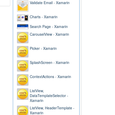
Validate Email - Xamarin
Charts - Xamarin
Search Page - Xamarin
CarouselView - Xamarin
Picker - Xamarin
SplashScreen - Xamarin
ContextActions - Xamarin
ListView,
DataTemplateSelector -
Xamarin
ListView, HeaderTemplate -
Xamarin