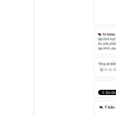
Từ khóa
lập trình trự
tin
,
cntt
,
phầ
lập trình
,
dao
Tổng số điểm
Ý kiến