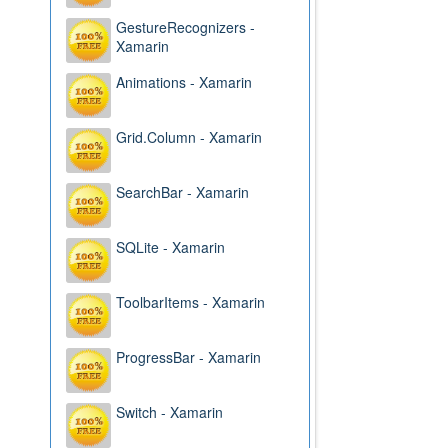
GestureRecognizers -
Xamarin
Animations - Xamarin
Grid.Column - Xamarin
SearchBar - Xamarin
SQLite - Xamarin
ToolbarItems - Xamarin
ProgressBar - Xamarin
Switch - Xamarin