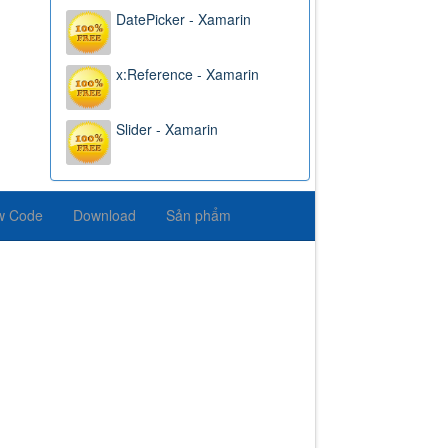
DatePicker - Xamarin
x:Reference - Xamarin
Slider - Xamarin
w Code
Download
Sản phẩm