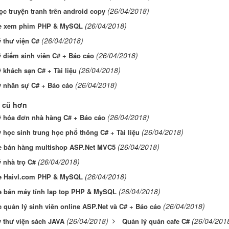
(26/04/2018)
c truyện tranh trên android copy
(26/04/2018)
e xem phim PHP & MySQL
(26/04/2018)
 thư viện C#
(26/04/2018)
 điểm sinh viên C# + Báo cáo
(26/04/2018)
 khách sạn C# + Tài liệu
(26/04/2018)
ý nhân sự C# + Báo cáo
 cũ hơn
(26/04/2018)
ý hóa đơn nhà hàng C# + Báo cáo
(26/04/2018)
 học sinh trung học phổ thông C# + Tài liệu
(26/04/2018)
e bán hàng multishop ASP.Net MVC5
(26/04/2018)
 nhà trọ C#
(26/04/2018)
e Haivl.com PHP & MySQL
(26/04/2018)
e bán máy tính lap top PHP & MySQL
(26/04/2018)
 quản lý sinh viên online ASP.Net và C# + Báo cáo
(26/04/2018)
(26/04/201
 thư viện sách JAVA
Quản lý quán cafe C#