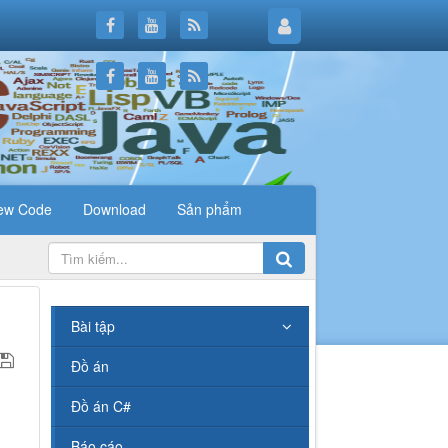
ew Code
Download
Sản phẩm
.
Bài tập
Đồ án
Đồ án C#
Báo cáo