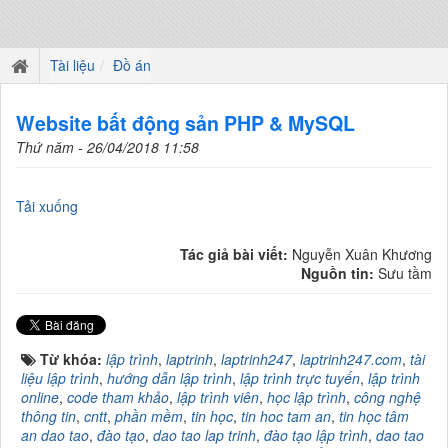
Tài liệu
Đồ án
Website bất động sản PHP & MySQL
Thứ năm - 26/04/2018 11:58
Tải xuống
Tác giả bài viết:
Nguyễn Xuân Khương
Nguồn tin:
Sưu tầm
Từ khóa:
lập trình
,
laptrinh
,
laptrinh247
,
laptrinh247.com
,
tài
liệu lập trình
,
hướng dẫn lập trình
,
lập trình trực tuyến
,
lập trình
online
,
code tham khảo
,
lập trình viên
,
học lập trình
,
công nghệ
thông tin
,
cntt
,
phần mềm
,
tin học
,
tin hoc tam an
,
tin học tâm
an dao tao
,
đào tạo
,
dao tao lap trinh
,
đào tạo lập trình
,
dao tao