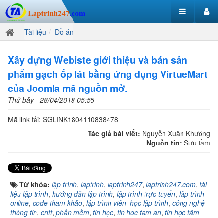
Tài liệu
Đồ án
Xây dựng Webiste giới thiệu và bán sản
phẩm gạch ốp lát bằng ứng dụng VirtueMart
của Joomla mã nguồn mở.
Thứ bảy - 28/04/2018 05:55
Mã link tải: SGLINK1804110838478
Tác giả bài viết:
Nguyễn Xuân Khương
Nguồn tin:
Sưu tầm
Từ khóa:
lập trình
,
laptrinh
,
laptrinh247
,
laptrinh247.com
,
tài
liệu lập trình
,
hướng dẫn lập trình
,
lập trình trực tuyến
,
lập trình
online
,
code tham khảo
,
lập trình viên
,
học lập trình
,
công nghệ
thông tin
,
cntt
,
phần mềm
,
tin học
,
tin hoc tam an
,
tin học tâm