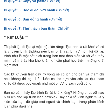
Bí quyết 4: Copy và paste
(Chi tiết)
Bí quyết 5: Học đi đôi với hành
(Chi tiết)
Bí quyết 6: Bạn đồng hành
(Chi tiết)
Bí quyết 7: Thử thách bản thân
(Chi tiết)
** KẾT LUẬN **
Tôi phải lặp đi lặp lại một triệu lần rằng: "lập trình là rất khó" và sẽ
là chuyện bình thường nếu bạn phải vật lộn với nó. Tôi đã lập
trình như là một sở thích trong hơn một thập niên và tôi vẫn thấy
mình cảm thấy khá khó khăn khi cần phải học thêm những khái
niệm mới.
Các lời khuyên trên đây hy vọng sẽ có ích cho bạn và thậm chí
nếu không thì bạn luôn luôn có thể dựa vào các tài liệu tham
khảo đã được bookmark như một phương sách cuối cùng.
Bạn có cảm thấy lập trình là rất khó không? Những bí quyết nào
hữu ích cho lập trình viên newbie? Hãy chia sẻ kinh nghiệm và ý
kiến của bạn để giúp mọi người và chính bạn trong phần bình
luận phía dưới nhé!