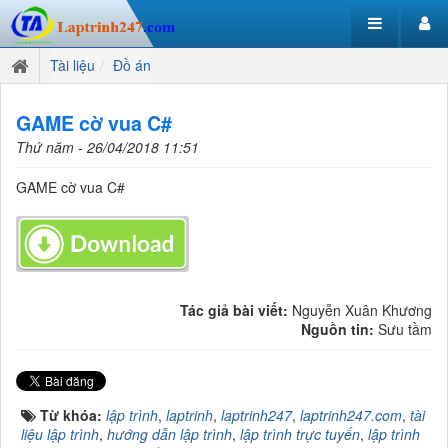
Tài liệu
Đồ án
GAME cờ vua C#
Thứ năm - 26/04/2018 11:51
GAME cờ vua C#
Tác giả bài viết:
Nguyễn Xuân Khương
Nguồn tin:
Sưu tầm
Từ khóa:
lập trình
,
laptrinh
,
laptrinh247
,
laptrinh247.com
,
tài
liệu lập trình
,
hướng dẫn lập trình
,
lập trình trực tuyến
,
lập trình