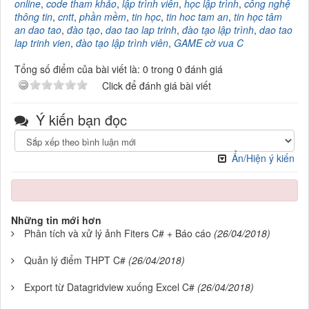
online
,
code tham khảo
,
lập trình viên
,
học lập trình
,
công nghệ
thông tin
,
cntt
,
phần mềm
,
tin học
,
tin hoc tam an
,
tin học tâm
an dao tao
,
đào tạo
,
dao tao lap trinh
,
đào tạo lập trình
,
dao tao
lap trinh vien
,
đào tạo lập trình viên
,
GAME cờ vua C
Tổng số điểm của bài viết là: 0 trong 0 đánh giá
Click để đánh giá bài viết
Ý kiến bạn đọc
Ẩn/Hiện ý kiến
Những tin mới hơn
Phân tích và xử lý ảnh Fiters C# + Báo cáo
(26/04/2018)
Quản lý điểm THPT C#
(26/04/2018)
Export từ Datagridview xuống Excel C#
(26/04/2018)