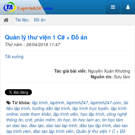
Tài liệu
Đồ án
Quản lý thư viện 1 C# + Đồ án
Thứ năm - 26/04/2018 11:47
Tải xuống
Tác giả bài viết:
Nguyễn Xuân Khương
Nguồn tin:
Sưu tầm
Từ khóa:
lập trình
,
laptrinh
,
laptrinh247
,
laptrinh247.com
,
tài
liệu lập trình
,
hướng dẫn lập trình
,
lập trình trực tuyến
,
lập trình
online
,
code tham khảo
,
lập trình viên
,
học lập trình
,
công nghệ
thông tin
,
cntt
,
phần mềm
,
tin học
,
tin hoc tam an
,
tin học tâm
an dao tao
,
đào tạo
,
dao tao lap trinh
,
đào tạo lập trình
,
dao tao
lap trinh vien
,
đào tạo lập trình viên
,
Quản lý thư viện 1 C + Đồ