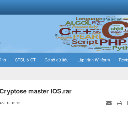
T
rình
CTDL & GT
Cơ sở dữ liệu
Lập trình Winform
Revi
ryptose master IOS.rar
04/2018 13:15