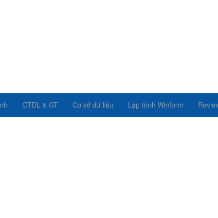
ình
CTDL & GT
Cơ sở dữ liệu
Lập trình Winform
Revie