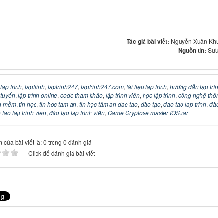
Tác giả bài viết:
Nguyễn Xuân Kh
Nguồn tin:
Sưu
:
lập trình
,
laptrinh
,
laptrinh247
,
laptrinh247.com
,
tài liệu lập trình
,
hướng dẫn lập trì
c tuyến
,
lập trình online
,
code tham khảo
,
lập trình viên
,
học lập trình
,
công nghệ thô
n mềm
,
tin học
,
tin hoc tam an
,
tin học tâm an dao tao
,
đào tạo
,
dao tao lap trinh
,
đào
 tao lap trinh vien
,
đào tạo lập trình viên
,
Game Cryptose master IOS.rar
 của bài viết là: 0 trong 0 đánh giá
Click để đánh giá bài viết