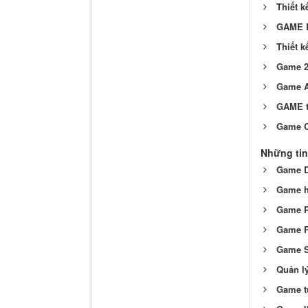
Thiết k
GAME P
Thiết k
Game 2
Game A
GAME t
Game C
Những tin
Game D
Game h
Game Pt
Game Ro
Game S
Quản lý
Game tu