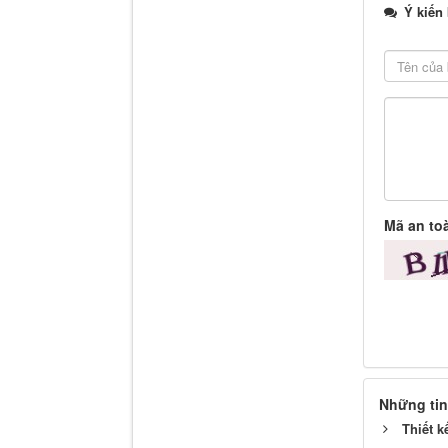
Ý kiến
Mã an to
Những tin
Thiết k