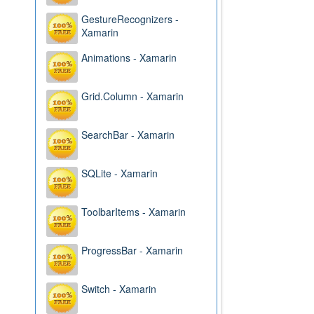
GestureRecognizers -
Xamarin
Animations - Xamarin
Grid.Column - Xamarin
SearchBar - Xamarin
SQLite - Xamarin
ToolbarItems - Xamarin
ProgressBar - Xamarin
Switch - Xamarin