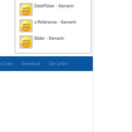
DatePicker - Xamarin
x:Reference - Xamarin
Slider - Xamarin
w Code
Download
Sản phẩm