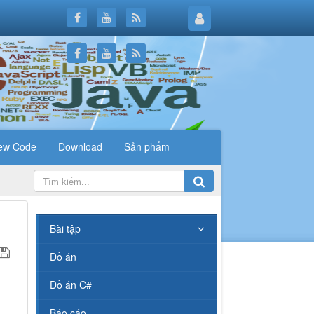
ew Code
Download
Sản phẩm
.
Bài tập
Đồ án
Đồ án C#
Báo cáo