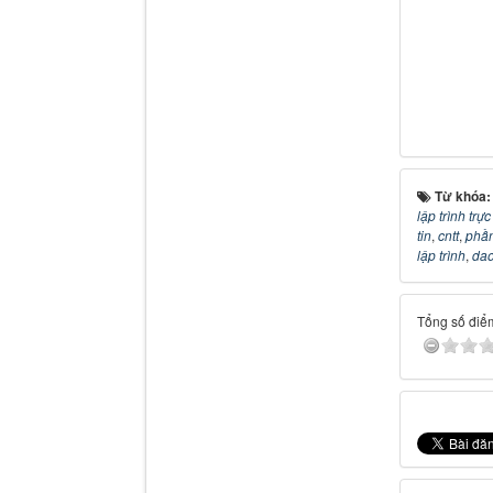
Từ khóa
lập trình trự
tin
,
cntt
,
phầ
lập trình
,
dao
Tổng số điểm