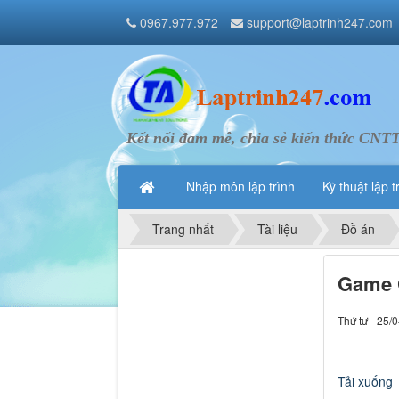
0967.977.972
support@laptrinh247.com
Kết nối đam mê, chia sẻ kiến thức CNT
Nhập môn lập trình
Kỹ thuật lập t
Trang nhất
Tài liệu
Đồ án
Game C
Thứ tư - 25/
Tải xuống