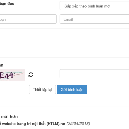
 bạn đọc
àn
 mới hơn
(25/04/2018)
ế website trang trí nội thất (HTLM).rar