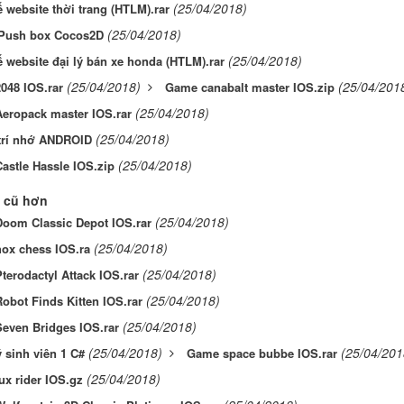
(25/04/2018)
ế website thời trang (HTLM).rar
(25/04/2018)
ush box Cocos2D
(25/04/2018)
ế website đại lý bán xe honda (HTLM).rar
(25/04/2018)
(25/04/201
048 IOS.rar
Game canabalt master IOS.zip
(25/04/2018)
eropack master IOS.rar
(25/04/2018)
rí nhớ ANDROID
(25/04/2018)
astle Hassle IOS.zip
 cũ hơn
(25/04/2018)
oom Classic Depot IOS.rar
(25/04/2018)
ox chess IOS.ra
(25/04/2018)
erodactyl Attack IOS.rar
(25/04/2018)
bot Finds Kitten IOS.rar
(25/04/2018)
even Bridges IOS.rar
(25/04/2018)
(25/04/201
 sinh viên 1 C#
Game space bubbe IOS.rar
(25/04/2018)
x rider IOS.gz