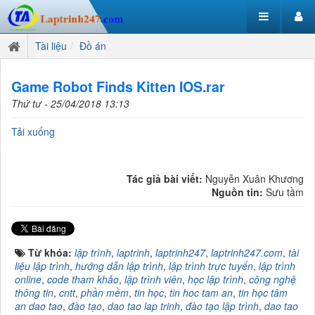
Tài liệu
Đồ án
Game Robot Finds Kitten IOS.rar
Thứ tư - 25/04/2018 13:13
Tải xuống
Tác giả bài viết:
Nguyễn Xuân Khương
Nguồn tin:
Sưu tầm
Từ khóa:
lập trình
,
laptrinh
,
laptrinh247
,
laptrinh247.com
,
tài
liệu lập trình
,
hướng dẫn lập trình
,
lập trình trực tuyến
,
lập trình
online
,
code tham khảo
,
lập trình viên
,
học lập trình
,
công nghệ
thông tin
,
cntt
,
phần mềm
,
tin học
,
tin hoc tam an
,
tin học tâm
an dao tao
,
đào tạo
,
dao tao lap trinh
,
đào tạo lập trình
,
dao tao