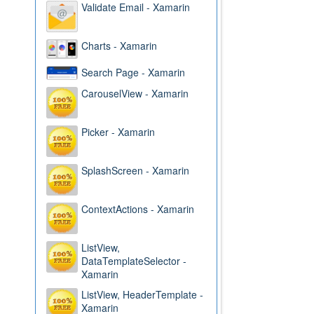
Validate Email - Xamarin
Charts - Xamarin
Search Page - Xamarin
CarouselView - Xamarin
Picker - Xamarin
SplashScreen - Xamarin
ContextActions - Xamarin
ListView,
DataTemplateSelector -
Xamarin
ListView, HeaderTemplate -
Xamarin