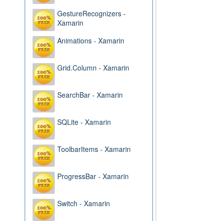
GestureRecognizers -
Xamarin
Animations - Xamarin
Grid.Column - Xamarin
SearchBar - Xamarin
SQLite - Xamarin
ToolbarItems - Xamarin
ProgressBar - Xamarin
Switch - Xamarin