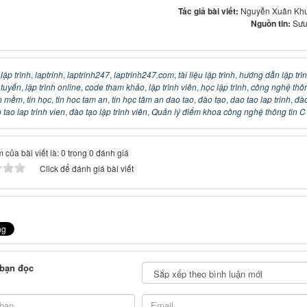
Tác giả bài viết:
Nguyễn Xuân Kh
Nguồn tin:
Sưu
:
lập trình
,
laptrinh
,
laptrinh247
,
laptrinh247.com
,
tài liệu lập trình
,
hướng dẫn lập trì
c tuyến
,
lập trình online
,
code tham khảo
,
lập trình viên
,
học lập trình
,
công nghệ thô
n mềm
,
tin học
,
tin hoc tam an
,
tin học tâm an dao tao
,
đào tạo
,
dao tao lap trinh
,
đào
 tao lap trinh vien
,
đào tạo lập trình viên
,
Quản lý điểm khoa công nghệ thông tin C
 của bài viết là: 0 trong 0 đánh giá
Click để đánh giá bài viết
 bạn đọc