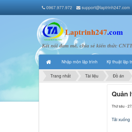
0967.977.972
support@laptrinh247.com
Kết nối đam mê, chia sẻ kiến thức CNT
Nhập môn lập trình
Kỹ thuật lập t
Trang nhất
Tài liệu
Đồ án
Quản l
Thứ sáu - 27
Tải xuống