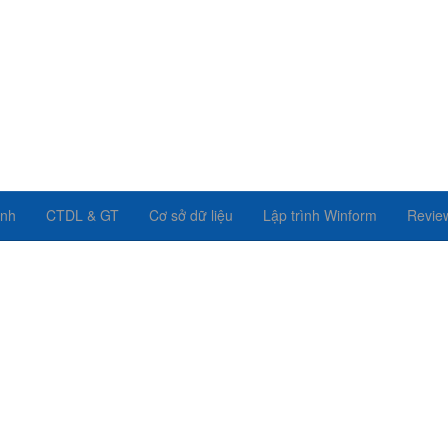
ình
CTDL & GT
Cơ sở dữ liệu
Lập trình Winform
Revie