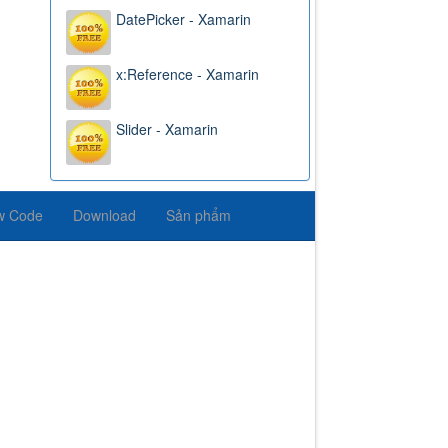
DatePicker - Xamarin
x:Reference - Xamarin
Slider - Xamarin
w Code
Download
Sản phẩm