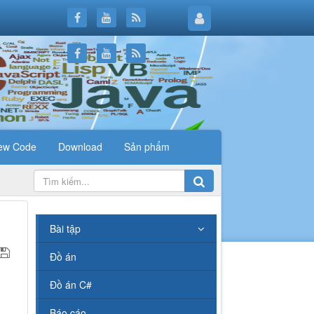
ew Code
Download
Sản phẩm
.
Bài tập
Đồ án
Đồ án C#
Báo cáo