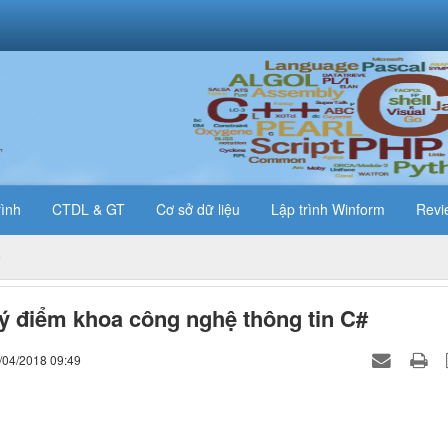
T
rình
CTDL & GT
Cơ sở dữ liệu
Lập trình Winform
Revi
ý điểm khoa công nghệ thông tin C#
/04/2018 09:49