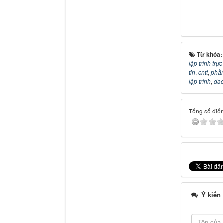
Từ khóa
lập trình trự
tin
,
cntt
,
phầ
lập trình
,
dao
Tổng số điểm
Ý kiến