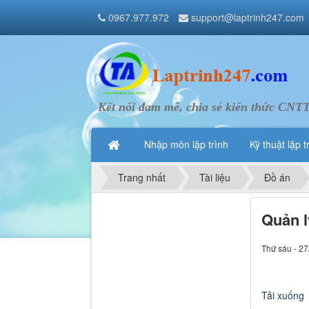
0967.977.972
support@laptrinh247.com
Kết nối đam mê, chia sẻ kiến thức CNT
Nhập môn lập trình
Kỹ thuật lập t
Trang nhất
Tài liệu
Đồ án
Quản l
Thứ sáu - 27
Tải xuống