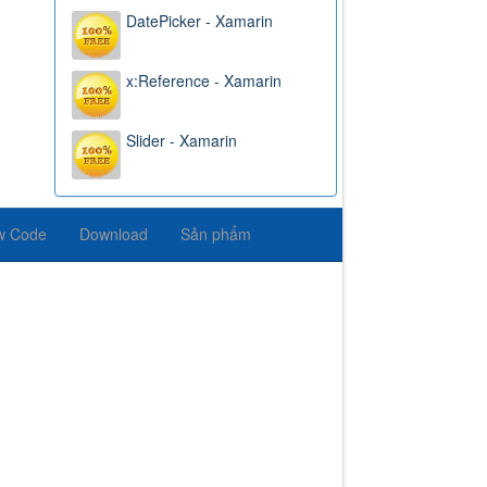
DatePicker - Xamarin
x:Reference - Xamarin
Slider - Xamarin
w Code
Download
Sản phẩm