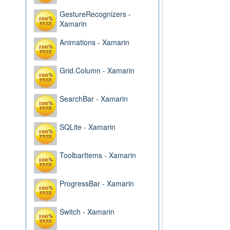
GestureRecognizers -
Xamarin
Animations - Xamarin
Grid.Column - Xamarin
SearchBar - Xamarin
SQLite - Xamarin
ToolbarItems - Xamarin
ProgressBar - Xamarin
Switch - Xamarin