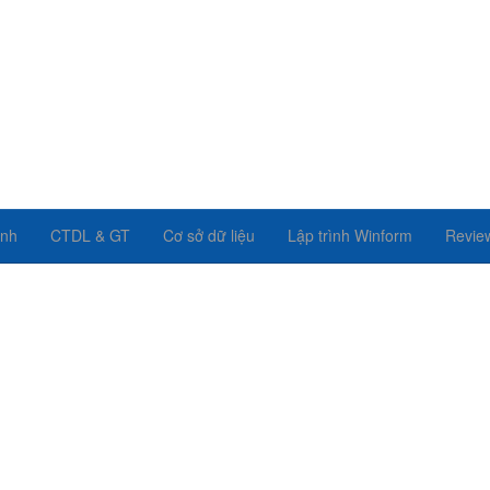
ình
CTDL & GT
Cơ sở dữ liệu
Lập trình Winform
Revie