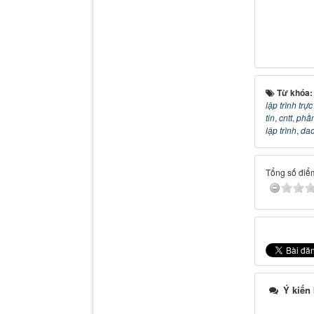
Từ khóa
lập trình trự
tin
,
cntt
,
phầ
lập trình
,
dao
Tổng số điểm
Ý kiến