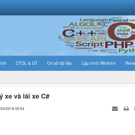
T
rình
CTDL & GT
Cơ sở dữ liệu
Lập trình Winform
Revi
ý xe và lái xe C#
/04/2018 09:54