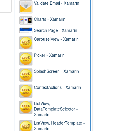
Validate Email - Xamarin
Charts - Xamarin
Search Page - Xamarin
CarouselView - Xamarin
Picker - Xamarin
SplashScreen - Xamarin
ContextActions - Xamarin
ListView,
DataTemplateSelector -
Xamarin
ListView, HeaderTemplate -
Xamarin