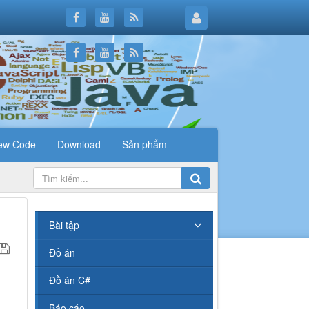
ew Code
Download
Sản phẩm
.
Bài tập
Đồ án
Đồ án C#
Báo cáo