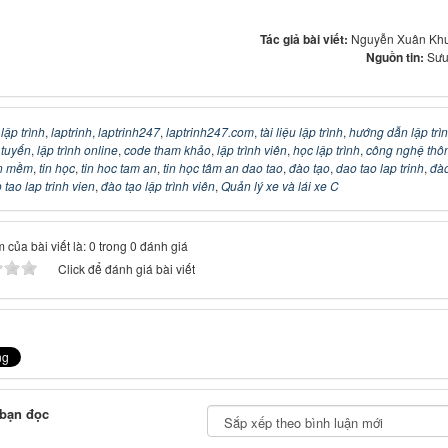
Tác giả bài viết:
Nguyễn Xuân Kh
Nguồn tin:
Sưu
:
lập trình
,
laptrinh
,
laptrinh247
,
laptrinh247.com
,
tài liệu lập trình
,
hướng dẫn lập trì
c tuyến
,
lập trình online
,
code tham khảo
,
lập trình viên
,
học lập trình
,
công nghệ thô
n mềm
,
tin học
,
tin hoc tam an
,
tin học tâm an dao tao
,
đào tạo
,
dao tao lap trinh
,
đào
 tao lap trinh vien
,
đào tạo lập trình viên
,
Quản lý xe và lái xe C
 của bài viết là: 0 trong 0 đánh giá
Click để đánh giá bài viết
 bạn đọc