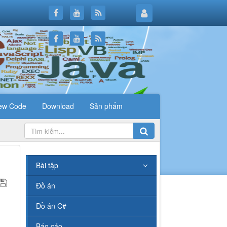
ew Code
Download
Sản phẩm
.
Bài tập
Đồ án
Đồ án C#
Báo cáo