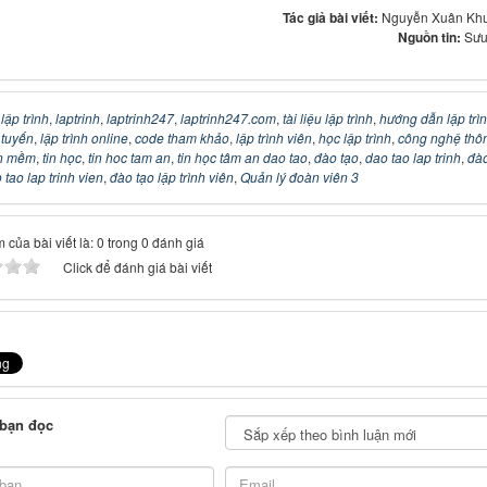
Tác giả bài viết:
Nguyễn Xuân Kh
Nguồn tin:
Sưu
:
lập trình
,
laptrinh
,
laptrinh247
,
laptrinh247.com
,
tài liệu lập trình
,
hướng dẫn lập trì
c tuyến
,
lập trình online
,
code tham khảo
,
lập trình viên
,
học lập trình
,
công nghệ thô
n mềm
,
tin học
,
tin hoc tam an
,
tin học tâm an dao tao
,
đào tạo
,
dao tao lap trinh
,
đào
 tao lap trinh vien
,
đào tạo lập trình viên
,
Quản lý đoàn viên 3
 của bài viết là: 0 trong 0 đánh giá
Click để đánh giá bài viết
 bạn đọc