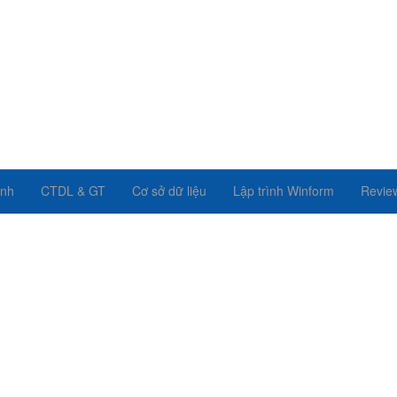
ình
CTDL & GT
Cơ sở dữ liệu
Lập trình Winform
Revie