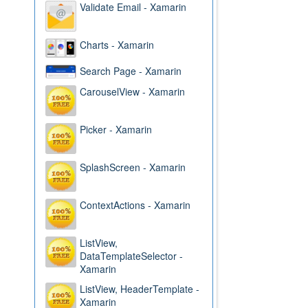
Validate Email - Xamarin
Charts - Xamarin
Search Page - Xamarin
CarouselView - Xamarin
Picker - Xamarin
SplashScreen - Xamarin
ContextActions - Xamarin
ListView,
DataTemplateSelector -
Xamarin
ListView, HeaderTemplate -
Xamarin