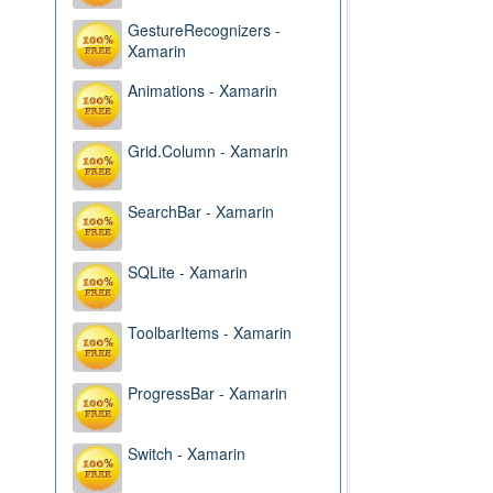
GestureRecognizers -
Xamarin
Animations - Xamarin
Grid.Column - Xamarin
SearchBar - Xamarin
SQLite - Xamarin
ToolbarItems - Xamarin
ProgressBar - Xamarin
Switch - Xamarin