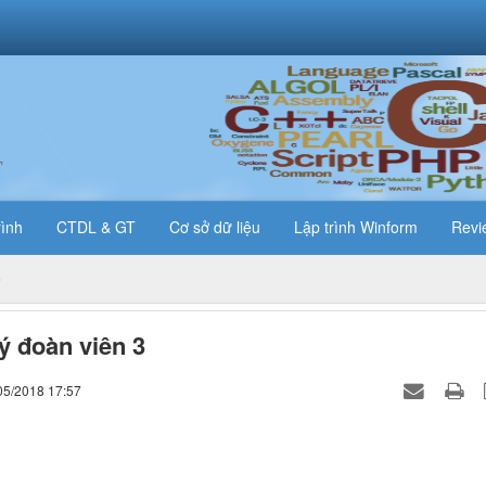
T
rình
CTDL & GT
Cơ sở dữ liệu
Lập trình Winform
Revi
ý đoàn viên 3
05/2018 17:57