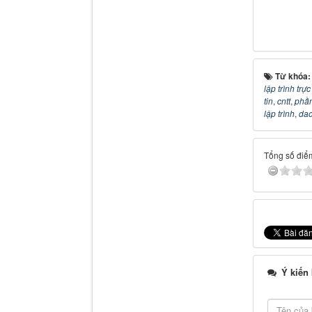
Từ khóa
lập trình trự
tin
,
cntt
,
phầ
lập trình
,
dao
Tổng số điểm
Ý kiến