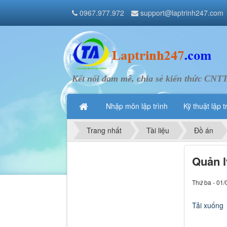
0967.977.972
support@laptrinh247.com
Kết nối đam mê, chia sẻ kiến thức CNT
Nhập môn lập trình
Kỹ thuật lập t
Trang nhất
Tài liệu
Đồ án
Quản l
Thứ ba - 01/
Tải xuống