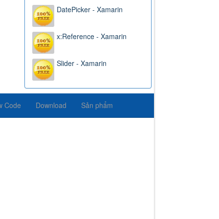
DatePicker - Xamarin
x:Reference - Xamarin
Slider - Xamarin
w Code
Download
Sản phẩm