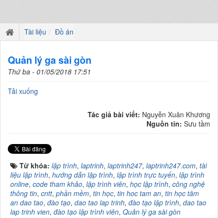
Tài liệu
Đồ án
Quản lý ga sài gòn
Thứ ba - 01/05/2018 17:51
Tải xuống
Tác giả bài viết:
Nguyễn Xuân Khương
Nguồn tin:
Sưu tầm
Từ khóa:
lập trình
,
laptrinh
,
laptrinh247
,
laptrinh247.com
,
tài
liệu lập trình
,
hướng dẫn lập trình
,
lập trình trực tuyến
,
lập trình
online
,
code tham khảo
,
lập trình viên
,
học lập trình
,
công nghệ
thông tin
,
cntt
,
phần mềm
,
tin học
,
tin hoc tam an
,
tin học tâm
an dao tao
,
đào tạo
,
dao tao lap trinh
,
đào tạo lập trình
,
dao tao
lap trinh vien
,
đào tạo lập trình viên
,
Quản lý ga sài gòn