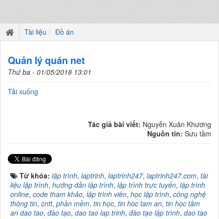
Tài liệu
Đồ án
Quản lý quán net
Thứ ba - 01/05/2018 13:01
Tải xuống
Tác giả bài viết:
Nguyễn Xuân Khương
Nguồn tin:
Sưu tầm
Từ khóa:
lập trình
,
laptrinh
,
laptrinh247
,
laptrinh247.com
,
tài
liệu lập trình
,
hướng dẫn lập trình
,
lập trình trực tuyến
,
lập trình
online
,
code tham khảo
,
lập trình viên
,
học lập trình
,
công nghệ
thông tin
,
cntt
,
phần mềm
,
tin học
,
tin hoc tam an
,
tin học tâm
an dao tao
,
đào tạo
,
dao tao lap trinh
,
đào tạo lập trình
,
dao tao